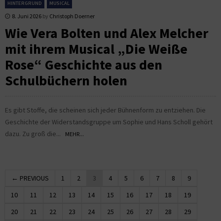
HINTERGRUND
MUSICAL
8. Juni 2026
by
Christoph Doerner
Wie Vera Bolten und Alex Melcher
mit ihrem Musical „Die Weiße
Rose“ Geschichte aus den
Schulbüchern holen
Es gibt Stoffe, die scheinen sich jeder Bühnenform zu entziehen. Die
Geschichte der Widerstandsgruppe um Sophie und Hans Scholl gehört
dazu. Zu groß die...
MEHR...
← PREVIOUS
1
2
3
4
5
6
7
8
9
10
11
12
13
14
15
16
17
18
19
20
21
22
23
24
25
26
27
28
29