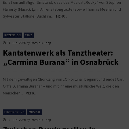
Es ist ein auffälliger Umstand, dass das Musical „Rocky“ von Stephen
Flaherty (Musik), Lynn Ahrens (Songtexte) sowie Thomas Meehan und
Sylvester Stallone (Buch) im...
MEHR...
REZENSION
TANZ
17. Juni 2026
by
Dominik Lapp
Kantatenwerk als Tanztheater:
„Carmina Burana“ in Osnabrück
Mit dem gewaltigen Chorklang von „O Fortuna“ beginnt und endet Carl
Orffs „Carmina Burana“ – und mit ihr eine musikalische Welt, die den
Menschen...
MEHR...
HINTERGRUND
MUSICAL
12. Juni 2026
by
Dominik Lapp