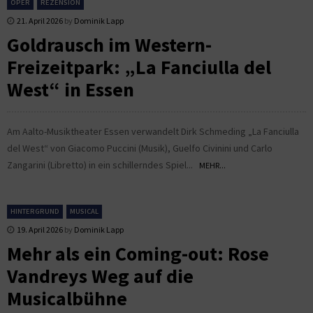
OPER
REZENSION
21. April 2026
by
Dominik Lapp
Goldrausch im Western-
Freizeitpark: „La Fanciulla del
West“ in Essen
Am Aalto-Musiktheater Essen verwandelt Dirk Schmeding „La Fanciulla
del West“ von Giacomo Puccini (Musik), Guelfo Civinini und Carlo
Zangarini (Libretto) in ein schillerndes Spiel...
MEHR...
HINTERGRUND
MUSICAL
19. April 2026
by
Dominik Lapp
Mehr als ein Coming-out: Rose
Vandreys Weg auf die
Musicalbühne