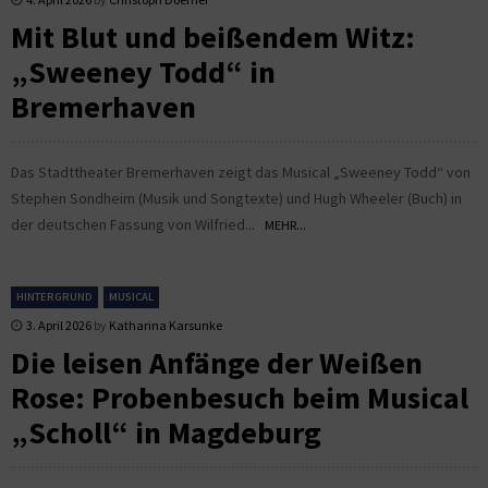
Mit Blut und beißendem Witz:
„Sweeney Todd“ in
Bremerhaven
Das Stadttheater Bremerhaven zeigt das Musical „Sweeney Todd“ von
Stephen Sondheim (Musik und Songtexte) und Hugh Wheeler (Buch) in
der deutschen Fassung von Wilfried...
MEHR...
HINTERGRUND
MUSICAL
3. April 2026
by
Katharina Karsunke
Die leisen Anfänge der Weißen
Rose: Probenbesuch beim Musical
„Scholl“ in Magdeburg