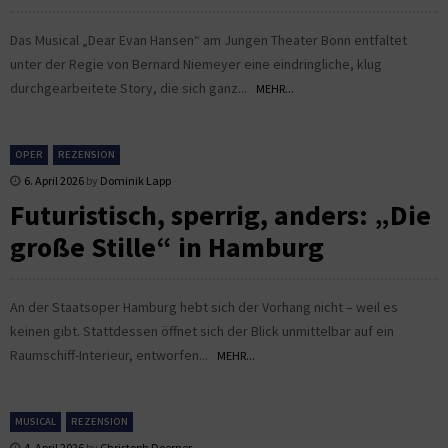
Das Musical „Dear Evan Hansen“ am Jungen Theater Bonn entfaltet
unter der Regie von Bernard Niemeyer eine eindringliche, klug
durchgearbeitete Story, die sich ganz...
MEHR...
OPER
REZENSION
6. April 2026
by
Dominik Lapp
Futuristisch, sperrig, anders: „Die
große Stille“ in Hamburg
An der Staatsoper Hamburg hebt sich der Vorhang nicht – weil es
keinen gibt. Stattdessen öffnet sich der Blick unmittelbar auf ein
Raumschiff-Interieur, entworfen...
MEHR...
MUSICAL
REZENSION
4. April 2026
by
Christoph Doerner