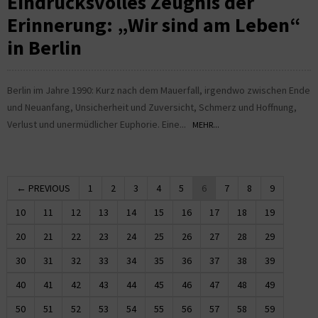
Eindrucksvolles Zeugnis der
Erinnerung: „Wir sind am Leben“
in Berlin
Berlin im Jahre 1990: Kurz nach dem Mauerfall, irgendwo zwischen Ende
und Neuanfang, Unsicherheit und Zuversicht, Schmerz und Hoffnung,
Verlust und unermüdlicher Euphorie. Eine...
MEHR...
← PREVIOUS
1
2
3
4
5
6
7
8
9
10
11
12
13
14
15
16
17
18
19
20
21
22
23
24
25
26
27
28
29
30
31
32
33
34
35
36
37
38
39
40
41
42
43
44
45
46
47
48
49
50
51
52
53
54
55
56
57
58
59