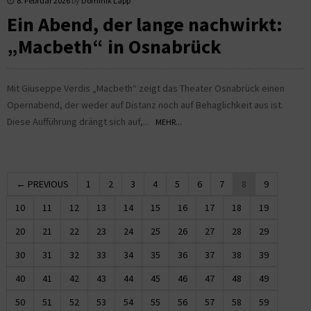
8. Februar 2026
by
Dominik Lapp
Ein Abend, der lange nachwirkt:
„Macbeth“ in Osnabrück
Mit Giuseppe Verdis „Macbeth“ zeigt das Theater Osnabrück einen
Opernabend, der weder auf Distanz noch auf Behaglichkeit aus ist.
Diese Aufführung drängt sich auf,...
MEHR...
← PREVIOUS
1
2
3
4
5
6
7
8
9
10
11
12
13
14
15
16
17
18
19
20
21
22
23
24
25
26
27
28
29
30
31
32
33
34
35
36
37
38
39
40
41
42
43
44
45
46
47
48
49
50
51
52
53
54
55
56
57
58
59