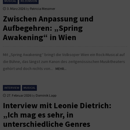
MUSICAL
REZENSION
3. März 2026
by
Patricia Messmer
Zwischen Anpassung und
Aufbegehren: „Spring
Awakening“ in Wien
Mit „Spring Awakening“ bringt die Volksoper Wien ein Rock-Musical auf
die Bühne, das längst zum Kanon des zeitgenössischen Musiktheaters
gehört und doch nichts von...
MEHR...
INTERVIEW
MUSICAL
27. Februar 2026
by
Dominik Lapp
Interview mit Leonie Dietrich:
„Ich mag es sehr, in
unterschiedliche Genres