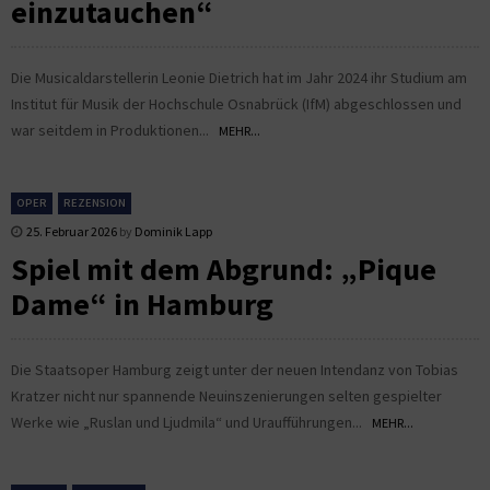
einzutauchen“
Die Musicaldarstellerin Leonie Dietrich hat im Jahr 2024 ihr Studium am
Institut für Musik der Hochschule Osnabrück (IfM) abgeschlossen und
war seitdem in Produktionen...
MEHR...
OPER
REZENSION
25. Februar 2026
by
Dominik Lapp
Spiel mit dem Abgrund: „Pique
Dame“ in Hamburg
Die Staatsoper Hamburg zeigt unter der neuen Intendanz von Tobias
Kratzer nicht nur spannende Neuinszenierungen selten gespielter
Werke wie „Ruslan und Ljudmila“ und Uraufführungen...
MEHR...