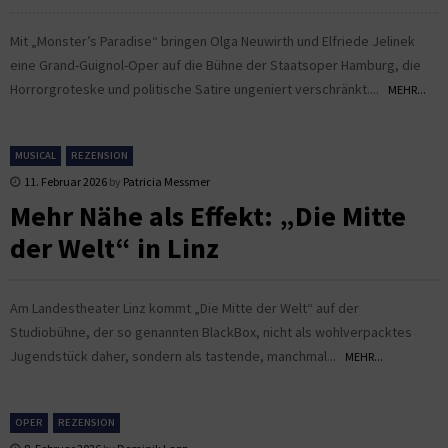
Mit „Monster’s Paradise“ bringen Olga Neuwirth und Elfriede Jelinek
eine Grand-Guignol-Oper auf die Bühne der Staatsoper Hamburg, die
Horrorgroteske und politische Satire ungeniert verschränkt....
MEHR...
MUSICAL
REZENSION
11. Februar 2026
by
Patricia Messmer
Mehr Nähe als Effekt: „Die Mitte
der Welt“ in Linz
Am Landestheater Linz kommt „Die Mitte der Welt“ auf der
Studiobühne, der so genannten BlackBox, nicht als wohlverpacktes
Jugendstück daher, sondern als tastende, manchmal...
MEHR...
OPER
REZENSION