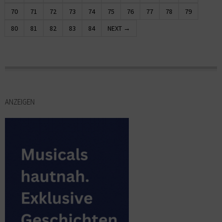
70
71
72
73
74
75
76
77
78
79
80
81
82
83
84
NEXT →
ANZEIGEN