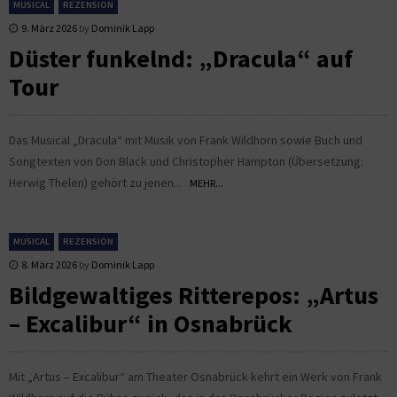
MUSICAL
REZENSION
9. März 2026
by
Dominik Lapp
Düster funkelnd: „Dracula“ auf
Tour
Das Musical „Dracula“ mit Musik von Frank Wildhorn sowie Buch und
Songtexten von Don Black und Christopher Hampton (Übersetzung:
Herwig Thelen) gehört zu jenen...
MEHR...
MUSICAL
REZENSION
8. März 2026
by
Dominik Lapp
Bildgewaltiges Ritterepos: „Artus
– Excalibur“ in Osnabrück
Mit „Artus – Excalibur“ am Theater Osnabrück kehrt ein Werk von Frank