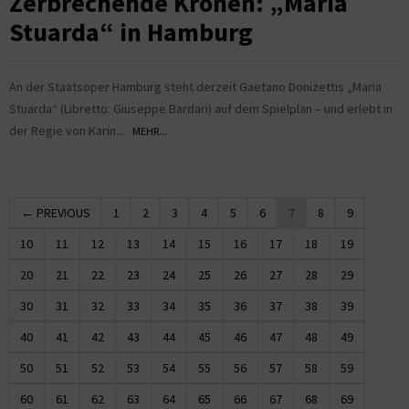
Zerbrechende Kronen: „Maria
Stuarda“ in Hamburg
An der Staatsoper Hamburg steht derzeit Gaetano Donizettis „Maria
Stuarda“ (Libretto: Giuseppe Bardari) auf dem Spielplan – und erlebt in
der Regie von Karin...
MEHR...
← PREVIOUS
1
2
3
4
5
6
7
8
9
10
11
12
13
14
15
16
17
18
19
20
21
22
23
24
25
26
27
28
29
30
31
32
33
34
35
36
37
38
39
40
41
42
43
44
45
46
47
48
49
50
51
52
53
54
55
56
57
58
59
60
61
62
63
64
65
66
67
68
69