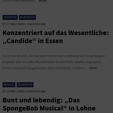
schon beim Betreten...
MEHR...
OPERETTE
REZENSION
17. März 2026
by
Dominik Lapp
Konzentriert auf das Wesentliche:
„Candide“ in Essen
Es ist ein Abend, der mit einer leisen Verschiebung der Erwartungen
beginnt. Wer im Aalto-Musiktheater Essen Platz nimmt, begegnet
keiner szenisch ausgebauten Operettenwelt, sondern...
MEHR...
MUSICAL
REZENSION
16. März 2026
by
Dominik Lapp
Bunt und lebendig: „Das
SpongeBob Musical“ in Lohne