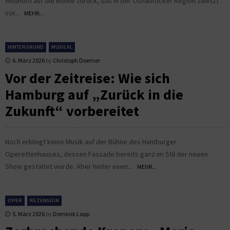
Wildhorn auf die Bühne zurück, das in der Osnabrücker Region zuletzt
vor...
MEHR...
HINTERGRUND
MUSICAL
6. März 2026
by
Christoph Doerner
Vor der Zeitreise: Wie sich
Hamburg auf „Zurück in die
Zukunft“ vorbereitet
Noch erklingt keine Musik auf der Bühne des Hamburger
Operettenhauses, dessen Fassade bereits ganz im Stil der neuen
Show gestaltet wurde. Aber hinter einer...
MEHR...
OPER
REZENSION
5. März 2026
by
Dominik Lapp