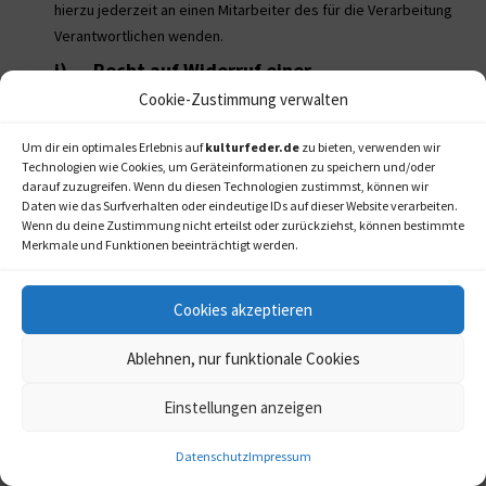
hierzu jederzeit an einen Mitarbeiter des für die Verarbeitung
Verantwortlichen wenden.
i) Recht auf Widerruf einer
datenschutzrechtlichen Einwilligung
Cookie-Zustimmung verwalten
Jede von der Verarbeitung personenbezogener Daten
Um dir ein optimales Erlebnis auf
kulturfeder.de
zu bieten, verwenden wir
betroffene Person hat das vom Europäischen Richtlinien- und
Technologien wie Cookies, um Geräteinformationen zu speichern und/oder
Verordnungsgeber gewährte Recht, eine Einwilligung zur
darauf zuzugreifen. Wenn du diesen Technologien zustimmst, können wir
Verarbeitung personenbezogener Daten jederzeit zu
Daten wie das Surfverhalten oder eindeutige IDs auf dieser Website verarbeiten.
Wenn du deine Zustimmung nicht erteilst oder zurückziehst, können bestimmte
widerrufen.
Merkmale und Funktionen beeinträchtigt werden.
Möchte die betroffene Person ihr Recht auf Widerruf einer
Einwilligung geltend machen, kann sie sich hierzu jederzeit an
Cookies akzeptieren
einen Mitarbeiter des für die Verarbeitung Verantwortlichen
wenden.
Ablehnen, nur funktionale Cookies
9. Datenschutzbestimmungen zu Einsatz und
Verwendung von affilinet
Einstellungen anzeigen
Der für die Verarbeitung Verantwortliche hat auf dieser Internetseite
Datenschutz
Impressum
Komponenten des Unternehmens affilinet integriert. Affilinet ist ein
deutsches Affiliate-Netzwerk, welches Affiliate-Marketing anbietet.