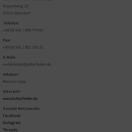
Koppelweg 29
31515 Wunstorf
Telefon:
+49 (0) 541 / 999 774 55
Fax:
+49 (0) 541 / 952 290 25
E-Mail:
redaktion[at]kulturfeder.de
Inhaber:
Maurice Lapp
Internet:
www.kulturfeder.de
Soziale Netzwerke:
Facebook
Instagram
Threads