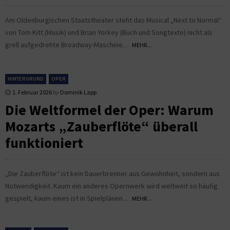
Am Oldenburgischen Staatstheater steht das Musical „Next to Normal“
von Tom Kitt (Musik) und Brian Yorkey (Buch und Songtexte) nicht als
grell aufgedrehte Broadway-Maschine...
MEHR...
HINTERGRUND
OPER
1. Februar 2026
by
Dominik Lapp
Die Weltformel der Oper: Warum
Mozarts „Zauberflöte“ überall
funktioniert
„Die Zauberflöte“ ist kein Dauerbrenner aus Gewohnheit, sondern aus
Notwendigkeit. Kaum ein anderes Opernwerk wird weltweit so häufig
gespielt, kaum eines ist in Spielplänen...
MEHR...