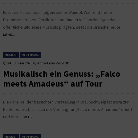
Es ist ein leiser, aber folgenreicher Wandel: Während früher
Premierenkritiken, Feuilleton und fundierte Einordnungen das
öffentliche Bild eines Musicals prägten, setzt die Branche heute...
MEHR...
MUSICAL
REZENSION
24. Januar 2026
by
Anna-Lena Ziebarth
Musikalisch ein Genuss: „Falco
meets Amadeus“ auf Tour
Die Halle bei der besuchten Vorstellung in Braunschweig ist etwa zur
Hälfte besetzt, als sich der Vorhang für „Falco meets Amadeus“ öffnet
und den...
MEHR...
MUSICAL
REZENSION