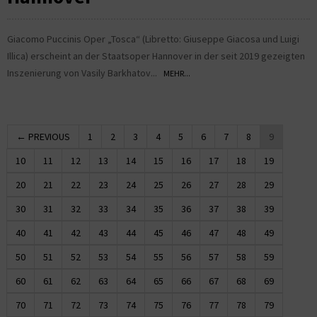
Giacomo Puccinis Oper „Tosca“ (Libretto: Giuseppe Giacosa und Luigi
Illica) erscheint an der Staatsoper Hannover in der seit 2019 gezeigten
Inszenierung von Vasily Barkhatov...
MEHR...
← PREVIOUS
1
2
3
4
5
6
7
8
9
10
11
12
13
14
15
16
17
18
19
20
21
22
23
24
25
26
27
28
29
30
31
32
33
34
35
36
37
38
39
40
41
42
43
44
45
46
47
48
49
50
51
52
53
54
55
56
57
58
59
60
61
62
63
64
65
66
67
68
69
70
71
72
73
74
75
76
77
78
79