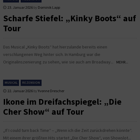
23. Januar 2026
by
Dominik Lapp
Scharfe Stiefel: „Kinky Boots“ auf
Tour
Das Musical „Kinky Boots“ hat hierzulande bereits einen
verschlungenen Weg hinter sich. In Hamburg war die
Originalinszenierung zu sehen, wie sie auch am Broadway...
MEHR...
MUSICAL
REZENSION
22. Januar 2026
by
Yvonne Drescher
Ikone im Dreifachspiegel: „Die
Cher Show“ auf Tour
„If I could turn back Time“ – „Wenn ich die Zeit zurückdrehen könnte“.
Mit einem ihrer größten Hits startet „Die Cher Show“, von Showslot...