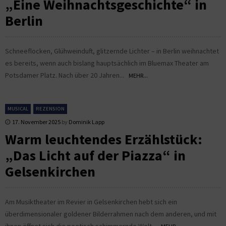
„Eine Weihnachtsgeschichte“ in
Berlin
Schneeflocken, Glühweinduft, glitzernde Lichter – in Berlin weihnachtet
es bereits, wenn auch bislang hauptsächlich im Bluemax Theater am
Potsdamer Platz. Nach über 20 Jahren...
MEHR...
MUSICAL
REZENSION
17. November 2025
by
Dominik Lapp
Warm leuchtendes Erzählstück:
„Das Licht auf der Piazza“ in
Gelsenkirchen
Am Musiktheater im Revier in Gelsenkirchen hebt sich ein
überdimensionaler goldener Bilderrahmen nach dem anderen, und mit
ihnen öffnet sich die poetisch schimmernde Welt...