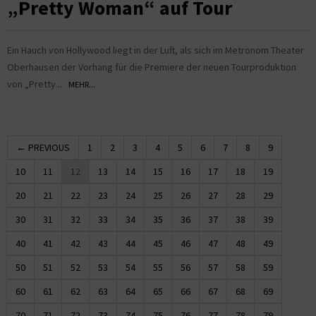
„Pretty Woman“ auf Tour
Ein Hauch von Hollywood liegt in der Luft, als sich im Metronom Theater
Oberhausen der Vorhang für die Premiere der neuen Tourproduktion
von „Pretty...
MEHR...
← PREVIOUS
1
2
3
4
5
6
7
8
9
10
11
12
13
14
15
16
17
18
19
20
21
22
23
24
25
26
27
28
29
30
31
32
33
34
35
36
37
38
39
40
41
42
43
44
45
46
47
48
49
50
51
52
53
54
55
56
57
58
59
60
61
62
63
64
65
66
67
68
69
70
71
72
73
74
75
76
77
78
79