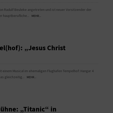
von Radulf Beuleke angetreten und ist neuer Vorsitzender der
der hauptberufliche...
MEHR...
l(hof): „Jesus Christ
mit einem Musical im ehemaligen Flughafen Tempelhof: Hangar 4
as gleichzeitig...
MEHR...
ühne: „Titanic“ in