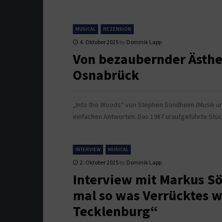
MUSICAL
REZENSION
4. Oktober 2025
by
Dominik Lapp
Von bezaubernder Ästhet
Osnabrück
„Into the Woods“ von Stephen Sondheim (Musik und
einfachen Antworten. Das 1987 uraufgeführte Stüc
INTERVIEW
MUSICAL
2. Oktober 2025
by
Dominik Lapp
Interview mit Markus Söl
mal so was Verrücktes w
Tecklenburg“