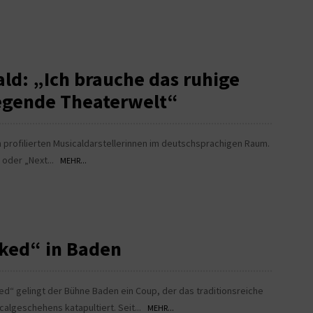
ald: „Ich brauche das ruhige
egende Theaterwelt“
en profilierten Musicaldarstellerinnen im deutschsprachigen Raum.
“ oder „Next...
MEHR...
cked“ in Baden
ed“ gelingt der Bühne Baden ein Coup, der das traditionsreiche
calgeschehens katapultiert. Seit...
MEHR...