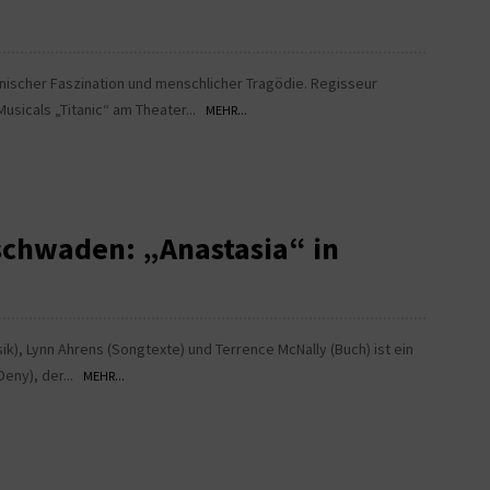
hnischer Faszination und menschlicher Tragödie. Regisseur
Musicals „Titanic“ am Theater...
MEHR...
schwaden: „Anastasia“ in
k), Lynn Ahrens (Songtexte) und Terrence McNally (Buch) ist ein
Deny), der...
MEHR...