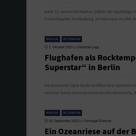
Nach 33 Jahren hat Markus Söllner die Nachfolge 
Freilichtspiele Tecklenburg. Im Interview erzählt 
MUSICAL
REZENSION
1. Oktober 2025
by
Dominik Lapp
Flughafen als Rocktempe
Superstar“ in Berlin
Die Komische Oper Berlin eröffnet ihre Spielzeit 
wird zur Arena eines inszenierten Rockkonzerts, d
MUSICAL
REZENSION
30. September 2025
by
Christoph Doerner
Ein Ozeanriese auf der B