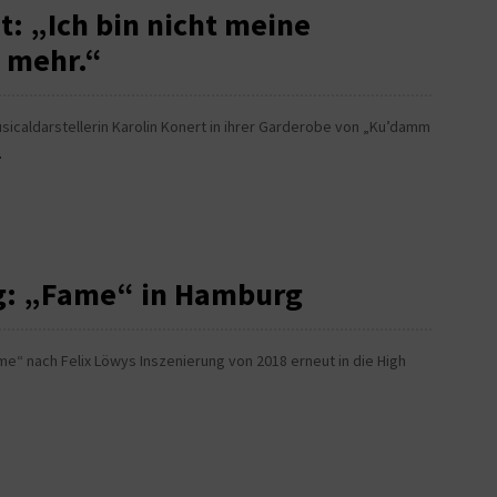
t: „Ich bin nicht meine
l mehr.“
sicaldarstellerin Karolin Konert in ihrer Garderobe von „Ku’damm
.
ig: „Fame“ in Hamburg
me“ nach Felix Löwys Inszenierung von 2018 erneut in die High