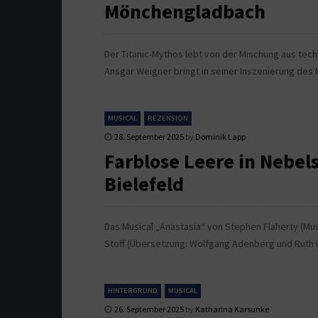
Mönchengladbach
Der Titanic-Mythos lebt von der Mischung aus tec
Ansgar Weigner bringt in seiner Inszenierung des 
MUSICAL
REZENSION
28. September 2025
by
Dominik Lapp
Farblose Leere in Nebel
Bielefeld
Das Musical „Anastasia“ von Stephen Flaherty (Musi
Stoff (Übersetzung: Wolfgang Adenberg und Ruth 
HINTERGRUND
MUSICAL
26. September 2025
by
Katharina Karsunke