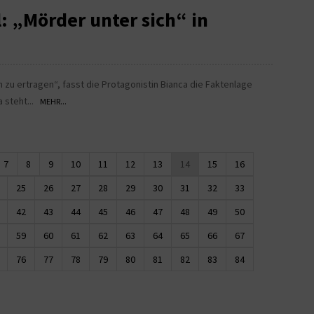
 „Mörder unter sich“ in
h zu ertragen“, fasst die Protagonistin Bianca die Faktenlage
 steht...
MEHR...
7
8
9
10
11
12
13
14
15
16
25
26
27
28
29
30
31
32
33
42
43
44
45
46
47
48
49
50
59
60
61
62
63
64
65
66
67
76
77
78
79
80
81
82
83
84