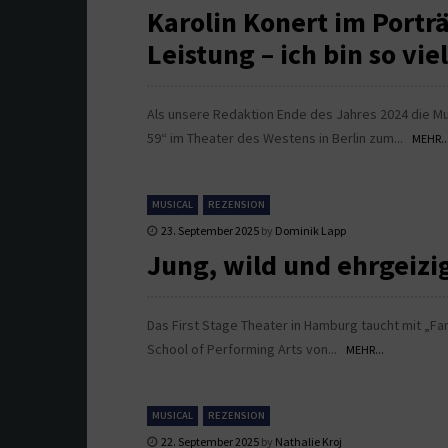
Karolin Konert im Porträ
Leistung – ich bin so vie
Als unsere Redaktion Ende des Jahres 2024 die Mu
59“ im Theater des Westens in Berlin zum...
MEHR..
MUSICAL
REZENSION
23. September 2025
by
Dominik Lapp
Jung, wild und ehrgeiz
Das First Stage Theater in Hamburg taucht mit „Fa
School of Performing Arts von...
MEHR...
MUSICAL
REZENSION
22. September 2025
by
Nathalie Kroj