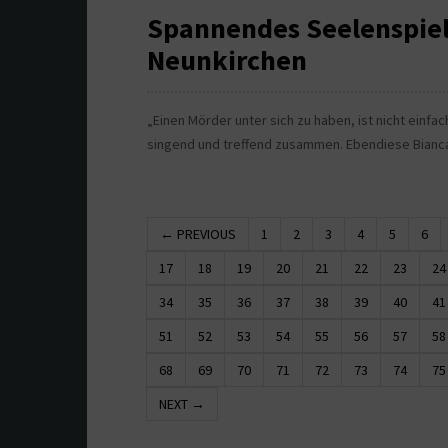
Spannendes Seelenspiel:
Neunkirchen
„Einen Mörder unter sich zu haben, ist nicht einfac
singend und treffend zusammen. Ebendiese Bianca
← PREVIOUS
1
2
3
4
5
6
17
18
19
20
21
22
23
24
34
35
36
37
38
39
40
41
51
52
53
54
55
56
57
58
68
69
70
71
72
73
74
75
NEXT →