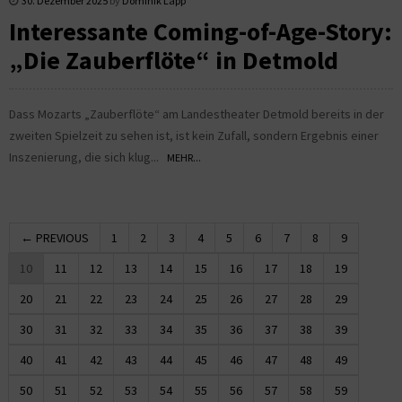
30. Dezember 2025
by
Dominik Lapp
Interessante Coming-of-Age-Story:
„Die Zauberflöte“ in Detmold
Dass Mozarts „Zauberflöte“ am Landestheater Detmold bereits in der
zweiten Spielzeit zu sehen ist, ist kein Zufall, sondern Ergebnis einer
Inszenierung, die sich klug...
MEHR...
← PREVIOUS
1
2
3
4
5
6
7
8
9
10
11
12
13
14
15
16
17
18
19
20
21
22
23
24
25
26
27
28
29
30
31
32
33
34
35
36
37
38
39
40
41
42
43
44
45
46
47
48
49
50
51
52
53
54
55
56
57
58
59