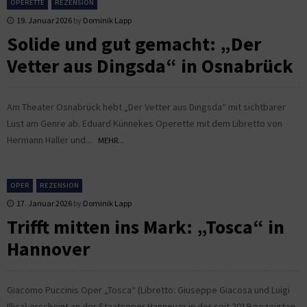
OPERETTE
REZENSION
19. Januar 2026
by
Dominik Lapp
Solide und gut gemacht: „Der
Vetter aus Dingsda“ in Osnabrück
Am Theater Osnabrück hebt „Der Vetter aus Dingsda“ mit sichtbarer
Lust am Genre ab. Eduard Künnekes Operette mit dem Libretto von
Hermann Haller und...
MEHR...
OPER
REZENSION
17. Januar 2026
by
Dominik Lapp
Trifft mitten ins Mark: „Tosca“ in
Hannover
Giacomo Puccinis Oper „Tosca“ (Libretto: Giuseppe Giacosa und Luigi
Illica) erscheint an der Staatsoper Hannover in der seit 2019 gezeigten