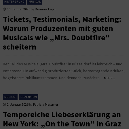
HINTERGRUND
MUSICAL
10. Januar 2026
by
Dominik Lapp
Tickets, Testimonials, Marketing:
Warum Produzenten mit guten
Musicals wie „Mrs. Doubtfire“
scheitern
Der Fall des Musicals „Mrs. Doubtfire“ in Düsseldorf ist lehrreich – und
entlarvend. Ein aufwändig produziertes Stück, hervorragende Kritiken,
begeisterte Publikumsstimmen. Und dennoch: zunächst...
MEHR...
MUSICAL
REZENSION
2. Januar 2026
by
Patricia Messmer
Temporeiche Liebeserklärung an
New York: „On the Town“ in Graz