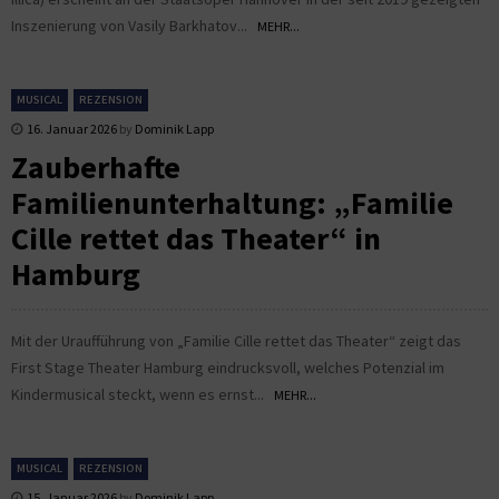
Inszenierung von Vasily Barkhatov...
MEHR...
MUSICAL
REZENSION
16. Januar 2026
by
Dominik Lapp
Zauberhafte
Familienunterhaltung: „Familie
Cille rettet das Theater“ in
Hamburg
Mit der Uraufführung von „Familie Cille rettet das Theater“ zeigt das
First Stage Theater Hamburg eindrucksvoll, welches Potenzial im
Kindermusical steckt, wenn es ernst...
MEHR...
MUSICAL
REZENSION
15. Januar 2026
by
Dominik Lapp