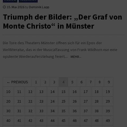
15. Mai 2026
by
Dominik Lapp
Triumph der Bilder: „Der Graf von
Monte Christo“ in Münster
Die Tore des Theaters Münster öffnen sich für ein Epos der
Weltliteratur, das in der Musicalfassung von Frank Wildhorn nun eine
opulente Wiederauferstehung feiert....
MEHR...
← PREVIOUS
1
2
3
4
5
6
7
8
9
10
11
12
13
14
15
16
17
18
19
20
21
22
23
24
25
26
27
28
29
30
31
32
33
34
35
36
37
38
39
40
41
42
43
44
45
46
47
48
49