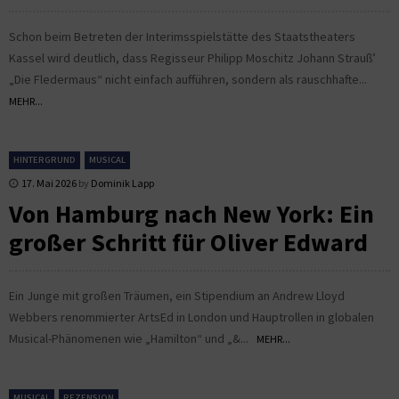
Schon beim Betreten der Interimsspielstätte des Staatstheaters
Kassel wird deutlich, dass Regisseur Philipp Moschitz Johann Strauß’
„Die Fledermaus“ nicht einfach aufführen, sondern als rauschhafte...
MEHR...
HINTERGRUND
MUSICAL
17. Mai 2026
by
Dominik Lapp
Von Hamburg nach New York: Ein
großer Schritt für Oliver Edward
Ein Junge mit großen Träumen, ein Stipendium an Andrew Lloyd
Webbers renommierter ArtsEd in London und Hauptrollen in globalen
Musical-Phänomenen wie „Hamilton“ und „&...
MEHR...
MUSICAL
REZENSION