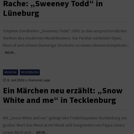
Rache: „Sweeney Todd“ in
Lüneburg
Stephen Sondheims „Sweeney Todd“ zählt zu den anspruchsvollsten
Werken des modernen Musiktheaters. Die Partitur verbindet Oper,
Musical und schwarzhumorige Groteske zu einem ebenso komplexen...
MEHR...
MUSICAL
REZENSION
8. Juli 2026
by
Dominik Lapp
Ein Märchen neu erzählt: „Snow
White and me“ in Tecklenburg
Mit „Snow White and me“ gelingt den Freilichtspielen Tecklenburg ein
großer Wurf. Das Musical mit Musik und Songtexten von Pippa Cleary
sowie Buch und...
MEHR...