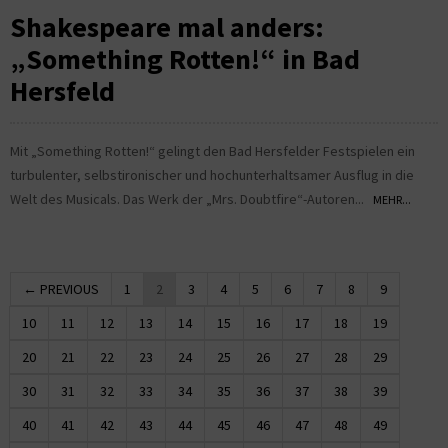
Shakespeare mal anders:
„Something Rotten!“ in Bad
Hersfeld
Mit „Something Rotten!“ gelingt den Bad Hersfelder Festspielen ein
turbulenter, selbstironischer und hochunterhaltsamer Ausflug in die
Welt des Musicals. Das Werk der „Mrs. Doubtfire“-Autoren...
MEHR...
← PREVIOUS
1
2
3
4
5
6
7
8
9
10
11
12
13
14
15
16
17
18
19
20
21
22
23
24
25
26
27
28
29
30
31
32
33
34
35
36
37
38
39
40
41
42
43
44
45
46
47
48
49