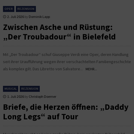
OPER
REZENSION
2. Juli 2026
by
Dominik Lapp
Zwischen Asche und Rüstung:
„Der Troubadour“ in Bielefeld
Mit „Der Troubadour“ schuf Giuseppe Verdi eine Oper, deren Handlung
seit ihrer Uraufführung wegen ihrer verschachtelten Familiengeschichte
als komplex gilt. Das Libretto von Salvatore...
MEHR...
MUSICAL
REZENSION
1. Juli 2026
by
Christoph Doerner
Briefe, die Herzen öffnen: „Daddy
Long Legs“ auf Tour