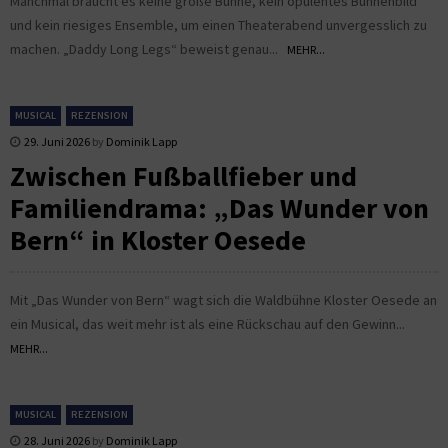
Manchmal braucht es keine große Bühne, kein opulentes Bühnenbild
und kein riesiges Ensemble, um einen Theaterabend unvergesslich zu
machen. „Daddy Long Legs“ beweist genau...
MEHR...
MUSICAL
REZENSION
29. Juni 2026
by
Dominik Lapp
Zwischen Fußballfieber und
Familiendrama: „Das Wunder von
Bern“ in Kloster Oesede
Mit „Das Wunder von Bern“ wagt sich die Waldbühne Kloster Oesede an
ein Musical, das weit mehr ist als eine Rückschau auf den Gewinn...
MEHR...
MUSICAL
REZENSION
28. Juni 2026
by
Dominik Lapp