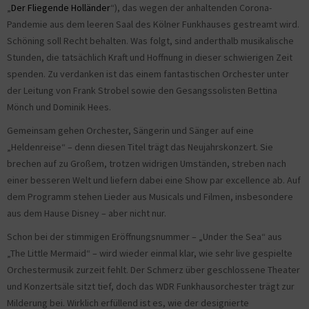
„
Der Fliegende Holländer
“), das wegen der anhaltenden Corona-
Pandemie aus dem leeren Saal des Kölner Funkhauses gestreamt wird.
Schöning soll Recht behalten. Was folgt, sind anderthalb musikalische
Stunden, die tatsächlich Kraft und Hoffnung in dieser schwierigen Zeit
spenden. Zu verdanken ist das einem fantastischen Orchester unter
der Leitung von Frank Strobel sowie den Gesangssolisten Bettina
Mönch und Dominik Hees.
Gemeinsam gehen Orchester, Sängerin und Sänger auf eine
„Heldenreise“ – denn diesen Titel trägt das Neujahrskonzert. Sie
brechen auf zu Großem, trotzen widrigen Umständen, streben nach
einer besseren Welt und liefern dabei eine Show par excellence ab. Auf
dem Programm stehen Lieder aus Musicals und Filmen, insbesondere
aus dem Hause Disney – aber nicht nur.
Schon bei der stimmigen Eröffnungsnummer – „Under the Sea“ aus
„The Little Mermaid“ – wird wieder einmal klar, wie sehr live gespielte
Orchestermusik zurzeit fehlt. Der Schmerz über geschlossene Theater
und Konzertsäle sitzt tief, doch das WDR Funkhausorchester trägt zur
Milderung bei. Wirklich erfüllend ist es, wie der designierte