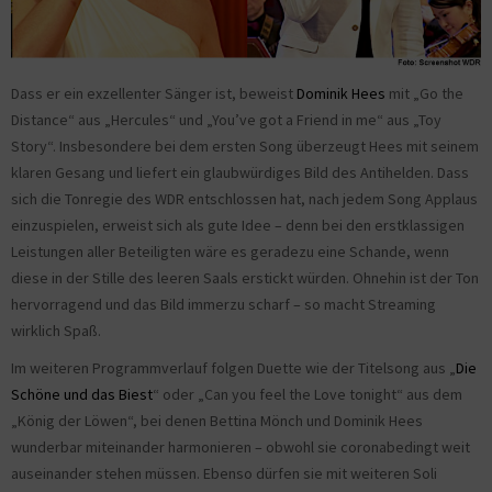
Dass er ein exzellenter Sänger ist, beweist
Dominik Hees
mit „Go the
Distance“ aus „Hercules“ und „You’ve got a Friend in me“ aus „Toy
Story“. Insbesondere bei dem ersten Song überzeugt Hees mit seinem
klaren Gesang und liefert ein glaubwürdiges Bild des Antihelden. Dass
sich die Tonregie des WDR entschlossen hat, nach jedem Song Applaus
einzuspielen, erweist sich als gute Idee – denn bei den erstklassigen
Leistungen aller Beteiligten wäre es geradezu eine Schande, wenn
diese in der Stille des leeren Saals erstickt würden. Ohnehin ist der Ton
hervorragend und das Bild immerzu scharf – so macht Streaming
wirklich Spaß.
Im weiteren Programmverlauf folgen Duette wie der Titelsong aus „
Die
Schöne und das Biest
“ oder „Can you feel the Love tonight“ aus dem
„König der Löwen“, bei denen Bettina Mönch und Dominik Hees
wunderbar miteinander harmonieren – obwohl sie coronabedingt weit
auseinander stehen müssen. Ebenso dürfen sie mit weiteren Soli