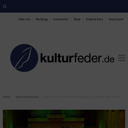
Über uns
Werbung
Community
Shop
Datenschutz
Impressum
Home
Rezension
Konzert
Balsam für die Seele: Streamingkonzert „Heldenreise“ in Köln