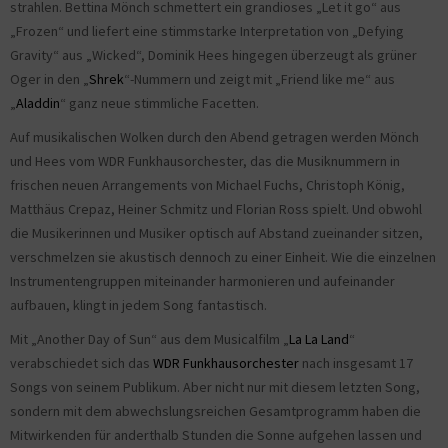
strahlen. Bettina Mönch schmettert ein grandioses „Let it go“ aus
„Frozen“ und liefert eine stimmstarke Interpretation von „Defying
Gravity“ aus „Wicked“, Dominik Hees hingegen überzeugt als grüner
Oger in den „
Shrek
“-Nummern und zeigt mit „Friend like me“ aus
„
Aladdin
“ ganz neue stimmliche Facetten.
Auf musikalischen Wolken durch den Abend getragen werden Mönch
und Hees vom WDR Funkhausorchester, das die Musiknummern in
frischen neuen Arrangements von Michael Fuchs, Christoph König,
Matthäus Crepaz, Heiner Schmitz und Florian Ross spielt. Und obwohl
die Musikerinnen und Musiker optisch auf Abstand zueinander sitzen,
verschmelzen sie akustisch dennoch zu einer Einheit. Wie die einzelnen
Instrumentengruppen miteinander harmonieren und aufeinander
aufbauen, klingt in jedem Song fantastisch.
Mit „Another Day of Sun“ aus dem Musicalfilm „
La La Land
“
verabschiedet sich das
WDR Funkhausorchester
nach insgesamt 17
Songs von seinem Publikum. Aber nicht nur mit diesem letzten Song,
sondern mit dem abwechslungsreichen Gesamtprogramm haben die
Mitwirkenden für anderthalb Stunden die Sonne aufgehen lassen und