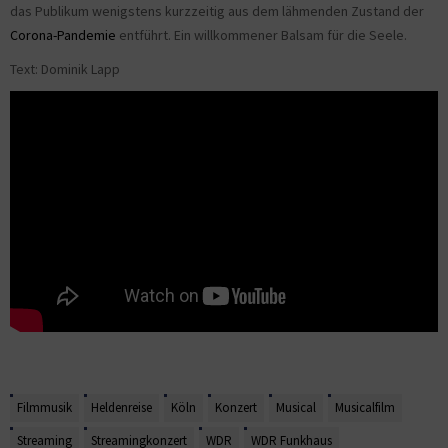
das Publikum wenigstens kurzzeitig aus dem lähmenden Zustand der
Corona-Pandemie
entführt. Ein willkommener Balsam für die Seele.
Text: Dominik Lapp
Filmmusik
Heldenreise
Köln
Konzert
Musical
Musicalfilm
Streaming
Streamingkonzert
WDR
WDR Funkhaus