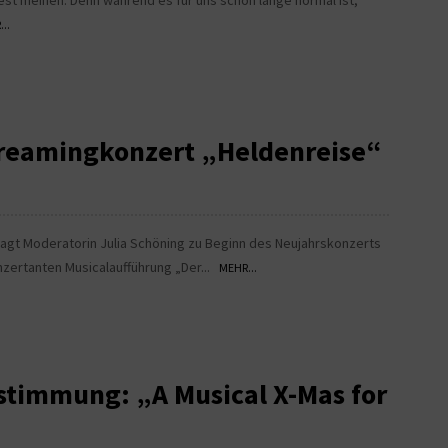
st meinen. Denn während es für uns schon lange normal ist,
..
Streamingkonzert „Heldenreise“
sagt Moderatorin Julia Schöning zu Beginn des Neujahrskonzerts
zertanten Musicalaufführung „Der...
MEHR...
timmung: „A Musical X-Mas for