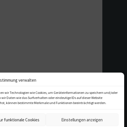
stimmung verwalten
en wir Technologien wie Cookies, um Geräteinformationen zu speichern und/oder
ir Daten wie das Surfverhalten oder eindeutige IDs auf dieser Website
iehst, können bestimmte Merkmale und Funktionen beeinträchtigt werden.
ur funktionale Cookies
Einstellungen anzeigen
kulturfeder.de – Onlinemagazin