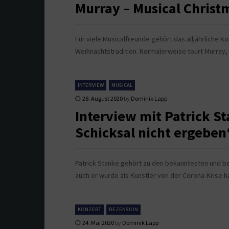
Murray – Musical Christ
Für viele Musicalfreunde gehört das alljährliche K
Weihnachtstradition. Normalerweise tourt Murray, b
INTERVIEW
MUSICAL
28. August 2020
by
Dominik Lapp
Interview mit Patrick S
Schicksal nicht ergeben
Patrick Stanke gehört zu den bekanntesten und b
auch er wurde als Künstler von der Corona-Krise ha
KONZERT
REZENSION
24. Mai 2020
by
Dominik Lapp