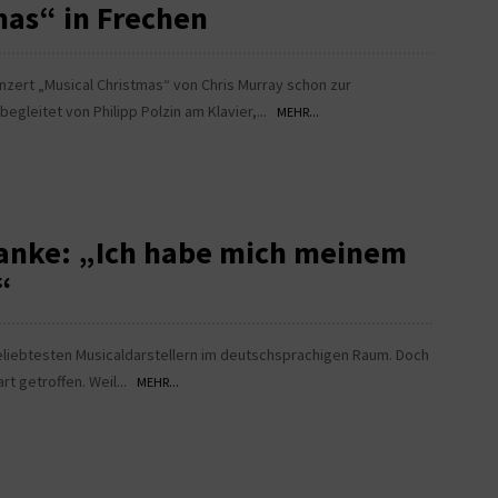
mas“ in Frechen
onzert „Musical Christmas“ von Chris Murray schon zur
egleitet von Philipp Polzin am Klavier,...
MEHR...
tanke: „Ich habe mich meinem
“
eliebtesten Musicaldarstellern im deutschsprachigen Raum. Doch
rt getroffen. Weil...
MEHR...