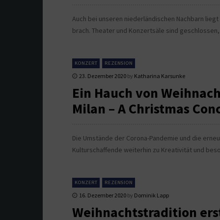
Auch bei unseren niederländischen Nachbarn liegt
brach. Theater und Konzertsäle sind geschlossen,
KONZERT
REZENSION
23. Dezember 2020
by
Katharina Karsunke
Ein Hauch von Weihnach
Milan – A Christmas Conc
Die Umstände der Corona-Pandemie und die erneut
Kulturschaffende weiterhin zu Kreativität und bes
KONZERT
REZENSION
16. Dezember 2020
by
Dominik Lapp
Weihnachtstradition ers