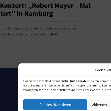
Konzert: „Robert Meyer – Mal
siert“ in Hamburg
r und Bühnen bedeuten für Künstler, dass sie herbe
von ihnen verlagern ihren Job...
MEHR...
Cookie-Zu
Um dir ein optimales Erlebnis auf
kulturfeder.de
zu bieten, verwend
darauf zuzugreifen. Wenn du diesen Technologien zustimmst, können w
verarbeiten. Wenn du deine Zustimmung nicht erteilst oder zurückz
Cookies akzeptieren
Ablehnen, n