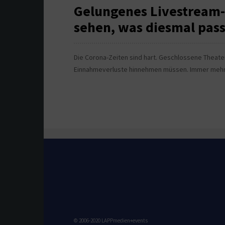
Gelungenes Livestream-
sehen, was diesmal pas
Die Corona-Zeiten sind hart. Geschlossene Theate
Einnahmeverluste hinnehmen müssen. Immer mehr 
© 2006-2020 LAPPmedien+events