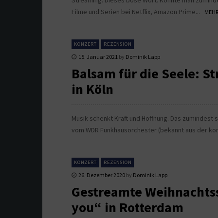
Streaming. Dieses böse Wort. Könnte man zuminde
Filme und Serien bei Netflix, Amazon Prime...
MEHR.
KONZERT
REZENSION
15. Januar 2021
by
Dominik Lapp
Balsam für die Seele: 
in Köln
Musik schenkt Kraft und Hoffnung. Das zumindest 
vom WDR Funkhausorchester (bekannt aus der kon
KONZERT
REZENSION
26. Dezember 2020
by
Dominik Lapp
Gestreamte Weihnachtss
you“ in Rotterdam