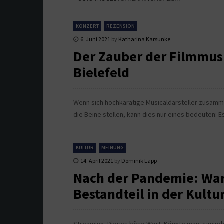
KONZERT
REZENSION
6. Juni 2021
by
Katharina Karsunke
Der Zauber der Filmmusi
Bielefeld
Wenn sich hochkarätige Musicaldarsteller zusam
die Beine stellen, kann dies nur eines bedeuten: Es
KULTUR
MEINUNG
14. April 2021
by
Dominik Lapp
Nach der Pandemie: War
Bestandteil in der Kultur