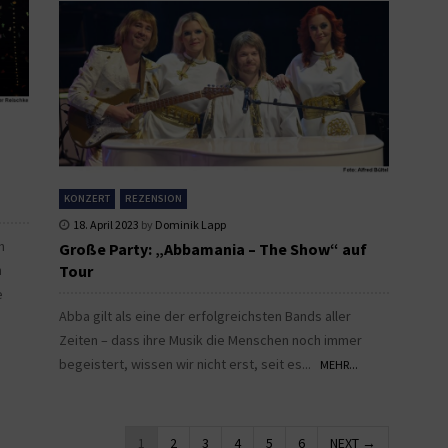
KONZERT
REZENSION
18. April 2023
by
Dominik Lapp
h
Große Party: „Abbamania – The Show“ auf
n
Tour
e
Abba gilt als eine der erfolgreichsten Bands aller
Zeiten – dass ihre Musik die Menschen noch immer
begeistert, wissen wir nicht erst, seit es...
MEHR...
1
2
3
4
5
6
NEXT →