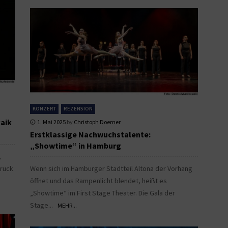
KONZERT
REZENSION
kaik
1. Mai 2025
by
Christoph Doerner
Erstklassige Nachwuchstalente:
„Showtime“ in Hamburg
,
druck
Wenn sich im Hamburger Stadtteil Altona der Vorhang
öffnet und das Rampenlicht blendet, heißt es
„Showtime“ im First Stage Theater. Die Gala der
Stage...
MEHR...