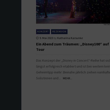
KONZERT
REZENSION
9. Mai 2023
by
Katharina Karsunke
Ein Abend zum Träumen: „Disney100“ auf
Tour
Das Konzept der „Disney in Concert“-Reihe hat sic
längst erfolgreich etabliert und ist bei weitem kei
Geheimtipp mehr: Beinahe jährlich ziehen namhaft
Solistinnen und...
MEHR...