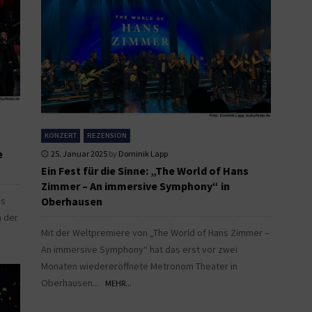
KONZERT
REZENSION
e
25. Januar 2025
by
Dominik Lapp
Ein Fest für die Sinne: „The World of Hans
Zimmer – An immersive Symphony“ in
us
Oberhausen
n der
Mit der Weltpremiere von „The World of Hans Zimmer –
An immersive Symphony“ hat das erst vor zwei
Monaten wiedereröffnete Metronom Theater in
Oberhausen...
MEHR...