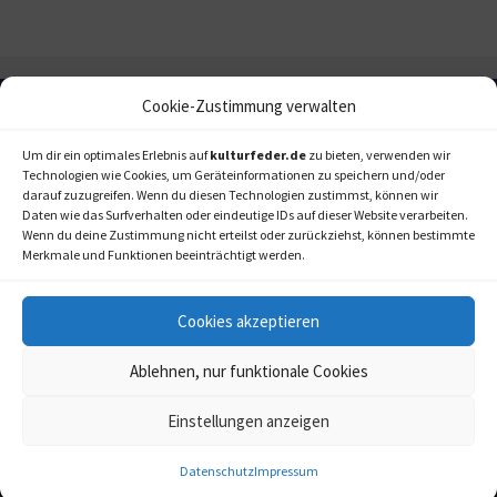
Cookie-Zustimmung verwalten
Um dir ein optimales Erlebnis auf
kulturfeder.de
zu bieten, verwenden wir
Technologien wie Cookies, um Geräteinformationen zu speichern und/oder
darauf zuzugreifen. Wenn du diesen Technologien zustimmst, können wir
Daten wie das Surfverhalten oder eindeutige IDs auf dieser Website verarbeiten.
Wenn du deine Zustimmung nicht erteilst oder zurückziehst, können bestimmte
Merkmale und Funktionen beeinträchtigt werden.
Cookies akzeptieren
Ablehnen, nur funktionale Cookies
Einstellungen anzeigen
kulturfeder.de –
© 2006-2020 LAPPmedien+events
Onlinemagazin für
Musical, Oper und mehr
Datenschutz
Impressum