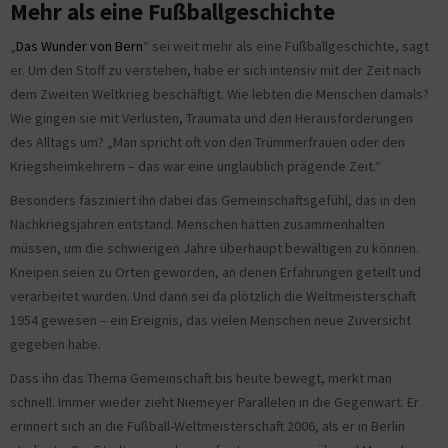
Mehr als eine Fußballgeschichte
„
Das Wunder von Bern
“ sei weit mehr als eine Fußballgeschichte, sagt
er. Um den Stoff zu verstehen, habe er sich intensiv mit der Zeit nach
dem Zweiten Weltkrieg beschäftigt. Wie lebten die Menschen damals?
Wie gingen sie mit Verlusten, Traumata und den Herausforderungen
des Alltags um? „Man spricht oft von den Trümmerfrauen oder den
Kriegsheimkehrern – das war eine unglaublich prägende Zeit.“
Besonders fasziniert ihn dabei das Gemeinschaftsgefühl, das in den
Nachkriegsjahren entstand. Menschen hätten zusammenhalten
müssen, um die schwierigen Jahre überhaupt bewältigen zu können.
Kneipen seien zu Orten geworden, an denen Erfahrungen geteilt und
verarbeitet wurden. Und dann sei da plötzlich die Weltmeisterschaft
1954 gewesen – ein Ereignis, das vielen Menschen neue Zuversicht
gegeben habe.
Dass ihn das Thema Gemeinschaft bis heute bewegt, merkt man
schnell. Immer wieder zieht Niemeyer Parallelen in die Gegenwart. Er
erinnert sich an die Fußball-Weltmeisterschaft 2006, als er in Berlin