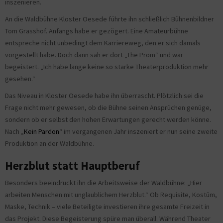
inszenieren.
An die Waldbühne Kloster Oesede führte ihn schließlich Bühnenbildner
Tom Grasshof. Anfangs habe er gezögert. Eine Amateurbühne
entspreche nicht unbedingt dem Karriereweg, den er sich damals
vorgestellt habe. Doch dann sah er dort „The Prom“ und war
begeistert. „Ich habe lange keine so starke Theaterproduktion mehr
gesehen.“
Das Niveau in Kloster Oesede habe ihn überrascht. Plötzlich sei die
Frage nicht mehr gewesen, ob die Bühne seinen Ansprüchen genüge,
sondern ob er selbst den hohen Erwartungen gerecht werden könne.
Nach „
Kein Pardon
“ im vergangenen Jahr inszeniert er nun seine zweite
Produktion an der Waldbühne.
Herzblut statt Hauptberuf
Besonders beeindruckt ihn die Arbeitsweise der Waldbühne: „Hier
arbeiten Menschen mit unglaublichem Herzblut.“ Ob Requisite, Kostüm,
Maske, Technik – viele Beteiligte investieren ihre gesamte Freizeit in
das Projekt. Diese Begeisterung spüre man überall. Während Theater