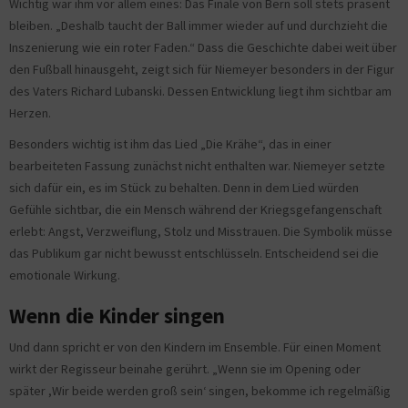
Wichtig war ihm vor allem eines: Das Finale von Bern soll stets präsent
bleiben. „Deshalb taucht der Ball immer wieder auf und durchzieht die
Inszenierung wie ein roter Faden.“ Dass die Geschichte dabei weit über
den Fußball hinausgeht, zeigt sich für Niemeyer besonders in der Figur
des Vaters Richard Lubanski. Dessen Entwicklung liegt ihm sichtbar am
Herzen.
Besonders wichtig ist ihm das Lied „Die Krähe“, das in einer
bearbeiteten Fassung zunächst nicht enthalten war. Niemeyer setzte
sich dafür ein, es im Stück zu behalten. Denn in dem Lied würden
Gefühle sichtbar, die ein Mensch während der Kriegsgefangenschaft
erlebt: Angst, Verzweiflung, Stolz und Misstrauen. Die Symbolik müsse
das Publikum gar nicht bewusst entschlüsseln. Entscheidend sei die
emotionale Wirkung.
Wenn die Kinder singen
Und dann spricht er von den Kindern im Ensemble. Für einen Moment
wirkt der Regisseur beinahe gerührt. „Wenn sie im Opening oder
später ,Wir beide werden groß sein‘ singen, bekomme ich regelmäßig