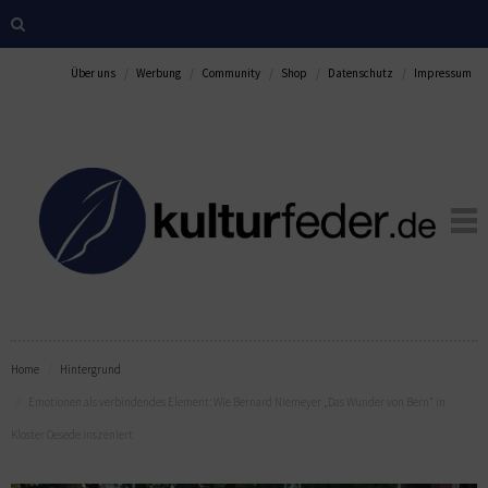
Über uns
Werbung
Community
Shop
Datenschutz
Impressum
Home
Hintergrund
Emotionen als verbindendes Element: Wie Bernard Niemeyer „Das Wunder von Bern“ in
Kloster Oesede inszeniert