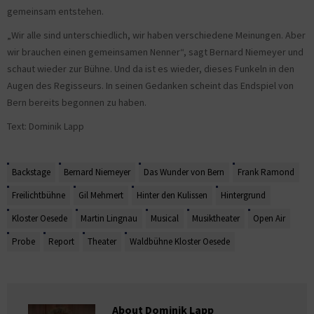
gemeinsam entstehen.
„Wir alle sind unterschiedlich, wir haben verschiedene Meinungen. Aber
wir brauchen einen gemeinsamen Nenner“, sagt Bernard Niemeyer und
schaut wieder zur Bühne. Und da ist es wieder, dieses Funkeln in den
Augen des Regisseurs. In seinen Gedanken scheint das Endspiel von
Bern bereits begonnen zu haben.
Text: Dominik Lapp
Backstage
Bernard Niemeyer
Das Wunder von Bern
Frank Ramond
Freilichtbühne
Gil Mehmert
Hinter den Kulissen
Hintergrund
Kloster Oesede
Martin Lingnau
Musical
Musiktheater
Open Air
Probe
Report
Theater
Waldbühne Kloster Oesede
About Dominik Lapp