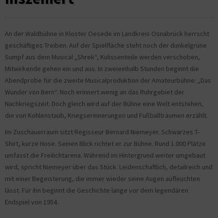
An der Waldbühne in Kloster Oesede im Landkreis Osnabrück herrscht
geschäftiges Treiben. Auf der Spielfläche steht noch der dunkelgrüne
Sumpf aus dem Musical „Shrek“, Kulissenteile werden verschoben,
Mitwirkende gehen ein und aus. In zweieinhalb Stunden beginnt die
Abendprobe für die zweite Musicalproduktion der Amateurbühne: „Das
Wunder von Bern“. Noch erinnert wenig an das Ruhrgebiet der
Nachkriegszeit. Doch gleich wird auf der Bühne eine Welt entstehen,
die von Kohlenstaub, Kriegserinnerungen und Fußballträumen erzählt.
Im Zuschauerraum sitzt Regisseur Bernard Niemeyer. Schwarzes T-
Shirt, kurze Hose. Seinen Blick richtet er zur Bühne. Rund 1.000 Plätze
umfasst die Freilichtarena. Während im Hintergrund weiter umgebaut
wird, spricht Niemeyer über das Stück. Leidenschaftlich, detailreich und
mit einer Begeisterung, die immer wieder seine Augen aufleuchten
lässt. Für ihn beginnt die Geschichte lange vor dem legendären
Endspiel von 1954.