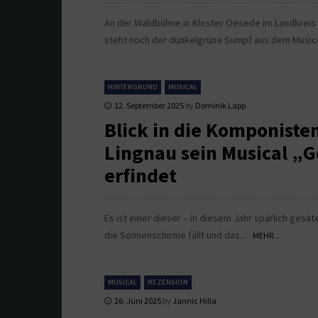
An der Waldbühne in Kloster Oesede im Landkreis 
steht noch der dunkelgrüne Sumpf aus dem Musica
HINTERGRUND
MUSICAL
12. September 2025
by
Dominik Lapp
Blick in die Komponiste
Lingnau sein Musical „G
erfindet
Es ist einer dieser – in diesem Jahr spärlich ge
die Sonnenschirme fällt und das...
MEHR...
MUSICAL
REZENSION
26. Juni 2025
by
Jannic Hilla