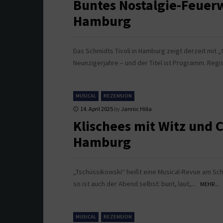
Buntes Nostalgie-Feuerw
Hamburg
Das Schmidts Tivoli in Hamburg zeigt derzeit mit 
Neunzigerjahre – und der Titel ist Programm. Regi
MUSICAL
REZENSION
14. April 2025
by
Jannic Hilla
Klischees mit Witz und 
Hamburg
„Tschüssikowski“ heißt eine Musical-Revue am Schm
so ist auch der Abend selbst: bunt, laut,...
MEHR...
MUSICAL
REZENSION