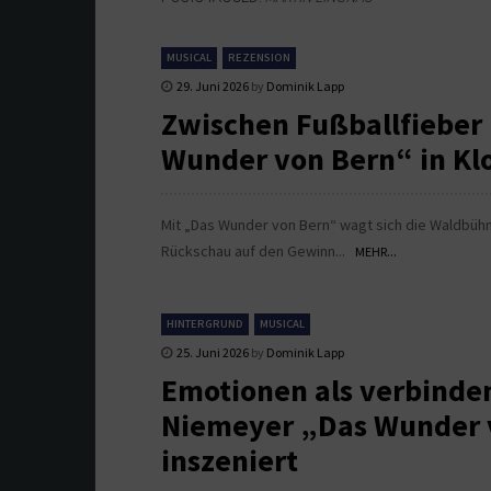
MUSICAL
REZENSION
29. Juni 2026
by
Dominik Lapp
Zwischen Fußballfieber
Wunder von Bern“ in Kl
Mit „Das Wunder von Bern“ wagt sich die Waldbühne
Rückschau auf den Gewinn...
MEHR...
HINTERGRUND
MUSICAL
25. Juni 2026
by
Dominik Lapp
Emotionen als verbinde
Niemeyer „Das Wunder v
inszeniert