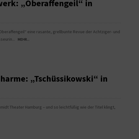
erk: „Oberaffengeil“ in
„Oberaffengeil“ eine rasante, grellbunte Revue der Achtziger- und
sseurin...
MEHR...
Charme: „Tschüssikowski“ in
idt Theater Hamburg – und so leichtfüßig wie der Titel klingt,