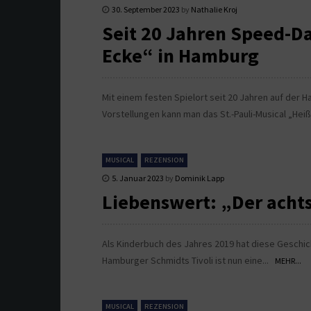
30. September 2023
by
Nathalie Kroj
Seit 20 Jahren Speed-Da
Ecke“ in Hamburg
Mit einem festen Spielort seit 20 Jahren auf der 
Vorstellungen kann man das St.-Pauli-Musical „Hei
MUSICAL
REZENSION
5. Januar 2023
by
Dominik Lapp
Liebenswert: „Der acht
Als Kinderbuch des Jahres 2019 hat diese Geschic
Hamburger Schmidts Tivoli ist nun eine...
MEHR...
MUSICAL
REZENSION