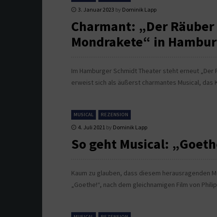
3. Januar 2023
by
Dominik Lapp
Charmant: „Der Räuber 
Mondrakete“ in Hambu
Im Hamburger Schmidt Theater steht erneut „Der 
erweist sich als äußerst charmantes Musical, das 
MUSICAL
REZENSION
4. Juli 2021
by
Dominik Lapp
So geht Musical: „Goeth
Kaum zu glauben, dass diesem herausragenden Musi
„Goethe!“, nach dem gleichnamigen Film von Phili
MUSICAL
REZENSION