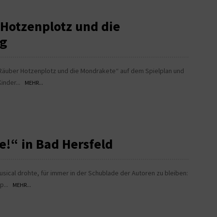
Hotzenplotz und die
rg
Räuber Hotzenplotz und die Mondrakete“ auf dem Spielplan und
Kinder...
MEHR...
e!“ in Bad Hersfeld
cal drohte, für immer in der Schublade der Autoren zu bleiben:
pp...
MEHR...