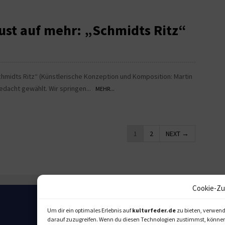
st auf mehr: „Schmidts Ritz“
hmidts Ritz“ (Künstlerische Konzeption und Komposition: Martin
edacht gewählt. Wir springen...
MEHR...
1
2
NEXT →
Cookie-Zu
Um dir ein optimales Erlebnis auf
kulturfeder.de
zu bieten, verwend
darauf zuzugreifen. Wenn du diesen Technologien zustimmst, können w