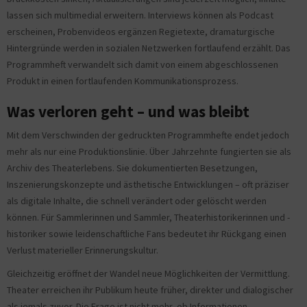
lassen sich multimedial erweitern. Interviews können als Podcast
erscheinen, Probenvideos ergänzen Regietexte, dramaturgische
Hintergründe werden in sozialen Netzwerken fortlaufend erzählt. Das
Programmheft verwandelt sich damit von einem abgeschlossenen
Produkt in einen fortlaufenden Kommunikationsprozess.
Was verloren geht – und was bleibt
Mit dem Verschwinden der gedruckten Programmhefte endet jedoch
mehr als nur eine Produktionslinie. Über Jahrzehnte fungierten sie als
Archiv des Theaterlebens. Sie dokumentierten Besetzungen,
Inszenierungskonzepte und ästhetische Entwicklungen – oft präziser
als digitale Inhalte, die schnell verändert oder gelöscht werden
können. Für Sammlerinnen und Sammler, Theaterhistorikerinnen und -
historiker sowie leidenschaftliche Fans bedeutet ihr Rückgang einen
Verlust materieller Erinnerungskultur.
Gleichzeitig eröffnet der Wandel neue Möglichkeiten der Vermittlung.
Theater erreichen ihr Publikum heute früher, direkter und dialogischer
als jemals zuvor. Die Frage ist nicht mehr, ob Informationen