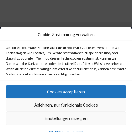
Cookie-Zustimmung verwalten
Um dir ein optimales Erlebnis auf
kulturfeder.de
zu bieten, verwenden wir
Technologien wie Cookies, um Geräteinformationen zu speichern und/oder
darauf zuzugreifen. Wenn du diesen Technologien zustimmst, können wir
Daten wie das Surfverhalten oder eindeutige IDs auf dieser Website verarbeiten.
Wenn du deine Zustimmung nicht erteilst oder zurückziehst, können bestimmte
Merkmale und Funktionen beeinträchtigt werden.
Cookies akzeptieren
Ablehnen, nur funktionale Cookies
Einstellungen anzeigen
kulturfeder.de –
© 2006-2020 LAPPmedien+events
Onlinemagazin für
Musical, Oper und mehr
Datenschutz
Impressum