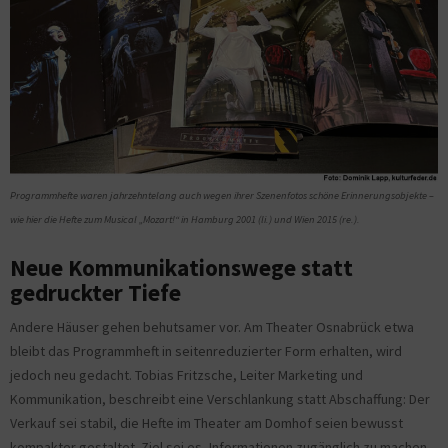
Programmhefte waren jahrzehntelang auch wegen ihrer Szenenfotos schöne Erinnerungsobjekte –
wie hier die Hefte zum Musical „Mozart!“ in Hamburg 2001 (li.) und Wien 2015 (re.).
Neue Kommunikationswege statt
gedruckter Tiefe
Andere Häuser gehen behutsamer vor. Am Theater Osnabrück etwa
bleibt das Programmheft in seitenreduzierter Form erhalten, wird
jedoch neu gedacht. Tobias Fritzsche, Leiter Marketing und
Kommunikation, beschreibt eine Verschlankung statt Abschaffung: Der
Verkauf sei stabil, die Hefte im Theater am Domhof seien bewusst
kompakter gestaltet. Ziel sei es, Informationen zugänglich zu machen,