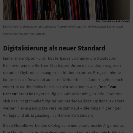
Ein Nachteil für diejenigen, die gedruckte Programmhefte kaufen: Im heimischen Bücherregal
nehmen sie mitunter viel Platz ein.
Digitalisierung als neuer Standard
Immer mehr Opern- und Theaterhäuser, darunter die Staatsoper
Hannover und die Berliner Staatsoper Unten den Linden, reagieren
darauf mit hybriden Lösungen. Institutionen bieten Programmhefte
kostenlos als Download auf ihren Webseiten an. Andere gehen noch
weiter: In niederländischen Musicalproduktionen wie „
Dear Evan
Hansen
“ steht im Foyer häufig ein Aufsteller mit QR-Code, über den
sich das Programmheft digital herunterladen lässt. Optional existiert
weiterhin eine gedruckte Version zum Kauf – allerdings in geringer
Auflage und als Ergänzung, nicht mehr als Standard.
Diese Modelle verbinden ökologische und ökonomische Argumente.
Druckkosten sinken, Aktualisierungen sind jederzeit möglich, Inhalte