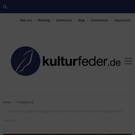
Über uns
Werbung
Community
Shop
Datenschutz
Impressum
Home
Hintergrund
Abschied vom gedruckten Begleiter: Warum immer mehr Theater ihre Programmhefte
einstellen