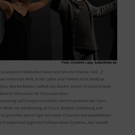
 Cavaradossi heldischen Glanz und lyrische Wärme. Sein „E
 eine verlorene Welt, in der Liebe und Freiheit noch denkbar
pia, den Barkhatov radikal neu deutet. Dieser Scarpia ist kein
lisierte Obsession für Tosca aus einer
ssierung auf Scarpia verschiebt die Perspektive der Oper:
s Mittel zur Annäherung an Tosca. Realität, Einbildung und
oš gestaltet diese Figur mit kalter Präzision und unheimlicher
s Produkt und zugleich Profiteur eines Systems, das Gewalt