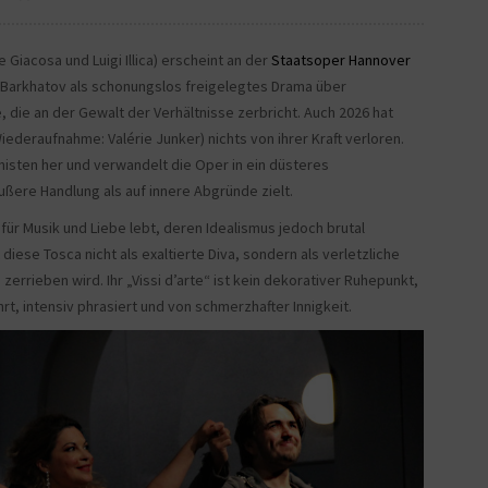
Giacosa und Luigi Illica) erscheint an der
Staatsoper Hannover
y Barkhatov als schonungslos freigelegtes Drama über
, die an der Gewalt der Verhältnisse zerbricht. Auch 2026 hat
deraufnahme: Valérie Junker) nichts von ihrer Kraft verloren.
isten her und verwandelt die Oper in ein düsteres
ere Handlung als auf innere Abgründe zielt.
 für Musik und Liebe lebt, deren Idealismus jedoch brutal
t diese Tosca nicht als exaltierte Diva, sondern als verletzliche
rrieben wird. Ihr „Vissi d’arte“ ist kein dekorativer Ruhepunkt,
rt, intensiv phrasiert und von schmerzhafter Innigkeit.