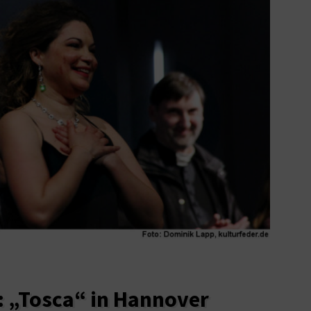
k: „Tosca“ in Hannover