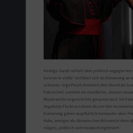
Rodrigo Garull verleiht dem politisch engagierten
lucevan le stelle“ entfaltet sich als Erinnerung an
schienen. Grga Peroš dominiert den Abend als Scar
Polizeichef, sondern ein Geistlicher, dessen sexua
Missbrauchsvorgeschichte gespeist wird. Die Foku
Angelottis Flucht erscheint als von ihm inszenierte
Erinnerung gehen unaufhörlich ineinander über. Per
Ruhe, weniger als dämonischen Bösewicht denn al
religiös, politisch und moralisch legitimiert.