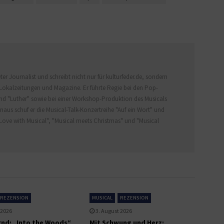
er Journalist und schreibt nicht nur für kulturfeder.de, sondern
Lokalzeitungen und Magazine. Er führte Regie bei den Pop-
nd "Luther" sowie bei einer Workshop-Produktion des Musicals
naus schuf er die Musical-Talk-Konzertreihe "Auf ein Wort" und
Love with Musical", "Musical meets Christmas" und "Musical
REZENSION
MUSICAL
REZENSION
 2026
3. August 2026
nd: „Into the Woods“
Mit Schwung und Herz: