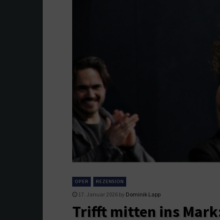
OPER
REZENSION
17. Januar 2026
by
Dominik Lapp
Trifft mitten ins Mar