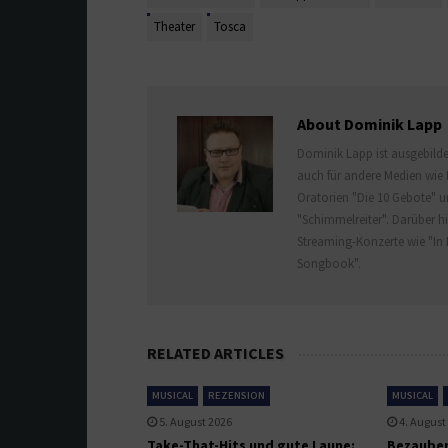
Theater
Tosca
About Dominik Lapp
Dominik Lapp ist ausgebildet
auch für andere Medien wie 
Oratorien "Die 10 Gebote" u
"Schimmelreiter". Darüber hi
Streaming-Konzerte wie "In 
Songbook".
RELATED ARTICLES
MUSICAL
REZENSION
MUSICAL
5. August 2026
4. August
Take-That-Hits und gute Laune:
Bezauber