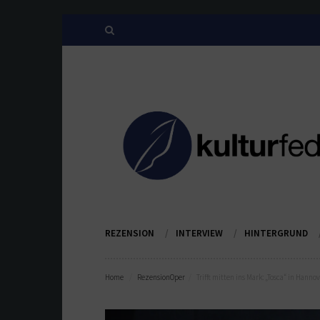
REZENSION
INTERVIEW
HINTERGRUND
Home
Rezension
Oper
Trifft mitten ins Mark: „Tosca“ in Hanno