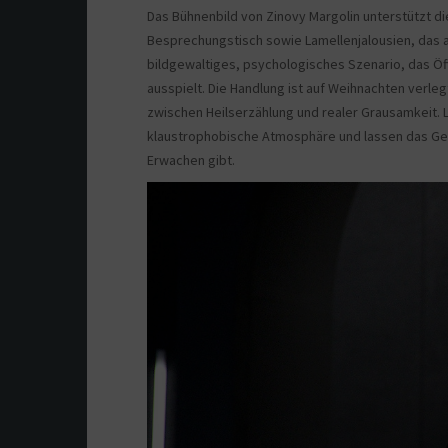
Das Bühnenbild von Zinovy Margolin unterstützt di
Besprechungstisch sowie Lamellenjalousien, das auf
bildgewaltiges, psychologisches Szenario, das Ö
ausspielt. Die Handlung ist auf Weihnachten verle
zwischen Heilserzählung und realer Grausamkeit. L
klaustrophobische Atmosphäre und lassen das Ge
Erwachen gibt.