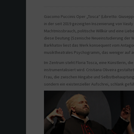
Giacomo Puccinis Oper „Tosca“ (Libretto: Giuseppe 
in der seit 2019 gezeigten Inszenierung von Vasil
Machtmissbrauch, politische Willkür und eine Liebe
diese Deutung (Szenische Neueinstudierung der Wie
Barkhatov liest das Werk konsequent vom Antagon
musiktheatrales Psychogramm, das weniger auf äuß
Im Zentrum steht Floria Tosca, eine Künstlerin, die
instrumentalisiert wird. Cristiana Oliveira gestalte
Frau, die zwischen Hingabe und Selbstbehauptung ze
sondern ein existenzieller Aufschrei, schlank gefüh