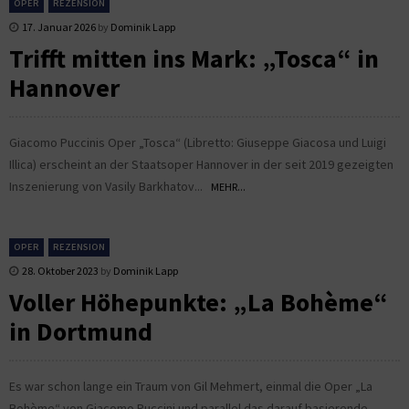
OPER
REZENSION
17. Januar 2026
by
Dominik Lapp
Trifft mitten ins Mark: „Tosca“ in
Hannover
Giacomo Puccinis Oper „Tosca“ (Libretto: Giuseppe Giacosa und Luigi
Illica) erscheint an der Staatsoper Hannover in der seit 2019 gezeigten
Inszenierung von Vasily Barkhatov...
MEHR...
OPER
REZENSION
28. Oktober 2023
by
Dominik Lapp
Voller Höhepunkte: „La Bohème“
in Dortmund
Es war schon lange ein Traum von Gil Mehmert, einmal die Oper „La
Bohème“ von Giacomo Puccini und parallel das darauf basierende