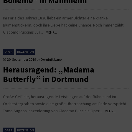
Bohème“ in Mannheim
Im Paris des Jahres 1830 liebt ein armer Dichter eine kranke
Blumenstickerin, doch ihre Liebe hat keine Chance. Noch immer zählt
Giacomo Puccinis „La...
MEHR...
OPER
REZENSION
20. September 2019
by
Dominik Lapp
Herausragend: „Madama
Butterfly“ in Dortmund
Große Gefühle, herausragende Leistungen auf der Bühne und im
Orchestergraben sowie eine große Überraschung am Ende verspricht
Tomo Sugaos Inszenierung von Giacomo Puccinis Oper...
MEHR...
OPER
REZENSION