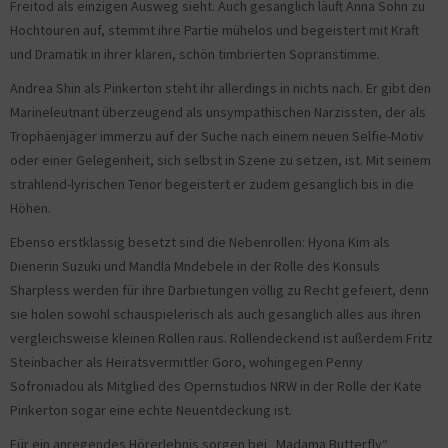
Freitod als einzigen Ausweg sieht. Auch gesanglich läuft Anna Sohn zu
Hochtouren auf, stemmt ihre Partie mühelos und begeistert mit Kraft
und Dramatik in ihrer klaren, schön timbrierten Sopranstimme.
Andrea Shin als Pinkerton steht ihr allerdings in nichts nach. Er gibt den
Marineleutnant überzeugend als unsympathischen Narzissten, der als
Trophäenjäger immerzu auf der Suche nach einem neuen Selfie-Motiv
oder einer Gelegenheit, sich selbst in Szene zu setzen, ist. Mit seinem
strahlend-lyrischen Tenor begeistert er zudem gesanglich bis in die
Höhen.
Ebenso erstklassig besetzt sind die Nebenrollen: Hyona Kim als
Dienerin Suzuki und Mandla Mndebele in der Rolle des Konsuls
Sharpless werden für ihre Darbietungen völlig zu Recht gefeiert, denn
sie holen sowohl schauspielerisch als auch gesanglich alles aus ihren
vergleichsweise kleinen Rollen raus. Rollendeckend ist außerdem Fritz
Steinbacher als Heiratsvermittler Goro, wohingegen Penny
Sofroniadou als Mitglied des Opernstudios NRW in der Rolle der Kate
Pinkerton sogar eine echte Neuentdeckung ist.
Für ein anregendes Hörerlebnis sorgen bei „Madama Butterfly“