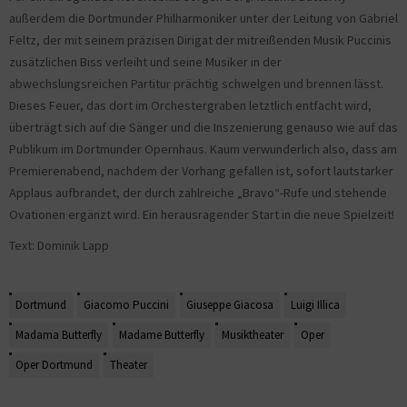
außerdem die Dortmunder Philharmoniker unter der Leitung von Gabriel
Feltz, der mit seinem präzisen Dirigat der mitreißenden Musik Puccinis
zusätzlichen Biss verleiht und seine Musiker in der
abwechslungsreichen Partitur prächtig schwelgen und brennen lässt.
Dieses Feuer, das dort im Orchestergraben letztlich entfacht wird,
überträgt sich auf die Sänger und die Inszenierung genauso wie auf das
Publikum im Dortmunder Opernhaus. Kaum verwunderlich also, dass am
Premierenabend, nachdem der Vorhang gefallen ist, sofort lautstarker
Applaus aufbrandet, der durch zahlreiche „Bravo“-Rufe und stehende
Ovationen ergänzt wird. Ein herausragender Start in die neue Spielzeit!
Text: Dominik Lapp
Dortmund
Giacomo Puccini
Giuseppe Giacosa
Luigi Illica
Madama Butterfly
Madame Butterfly
Musiktheater
Oper
Oper Dortmund
Theater