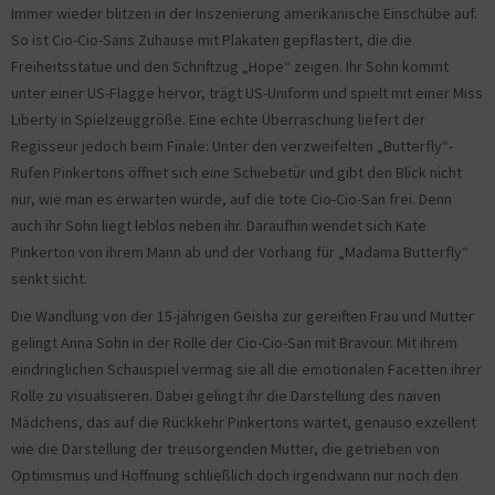
Immer wieder blitzen in der Inszenierung amerikanische Einschübe auf.
So ist Cio-Cio-Sans Zuhause mit Plakaten gepflastert, die die
Freiheitsstatue und den Schriftzug „Hope“ zeigen. Ihr Sohn kommt
unter einer US-Flagge hervor, trägt US-Uniform und spielt mit einer Miss
Liberty in Spielzeuggröße. Eine echte Überraschung liefert der
Regisseur jedoch beim Finale: Unter den verzweifelten „Butterfly“-
Rufen Pinkertons öffnet sich eine Schiebetür und gibt den Blick nicht
nur, wie man es erwarten würde, auf die tote Cio-Cio-San frei. Denn
auch ihr Sohn liegt leblos neben ihr. Daraufhin wendet sich Kate
Pinkerton von ihrem Mann ab und der Vorhang für „Madama Butterfly“
senkt sicht.
Die Wandlung von der 15-jährigen Geisha zur gereiften Frau und Mutter
gelingt Anna Sohn in der Rolle der Cio-Cio-San mit Bravour. Mit ihrem
eindringlichen Schauspiel vermag sie all die emotionalen Facetten ihrer
Rolle zu visualisieren. Dabei gelingt ihr die Darstellung des naiven
Mädchens, das auf die Rückkehr Pinkertons wartet, genauso exzellent
wie die Darstellung der treusorgenden Mutter, die getrieben von
Optimismus und Hoffnung schließlich doch irgendwann nur noch den