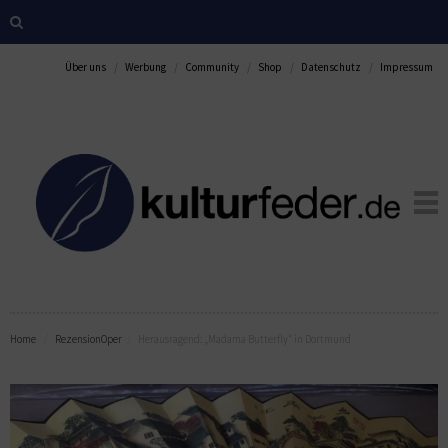
Über uns
Werbung
Community
Shop
Datenschutz
Impressum
Home
Rezension
Oper
Herausragend: „Madama Butterfly“ in Dortmund