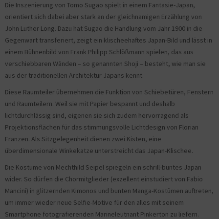
Die Inszenierung von Tomo Sugao spielt in einem Fantasie-Japan,
orientiert sich dabei aber stark an der gleichnamigen Erzählung von
John Luther Long. Dazu hat Sugao die Handlung vom Jahr 1900 in die
Gegenwart transferiert, zeigt ein klischeehaftes Japan-Bild und lässt in
einem Bühnenbild von Frank Philipp Schlößmann spielen, das aus
verschiebbaren Wänden – so genannten Shoji – besteht, wie man sie
aus der traditionellen Architektur Japans kennt.
Diese Raumteiler übernehmen die Funktion von Schiebetüren, Fenstern
und Raumteilern. Weil sie mit Papier bespannt und deshalb
lichtdurchlässig sind, eigenen sie sich zudem hervorragend als
Projektionsflächen für das stimmungsvolle Lichtdesign von Florian
Franzen. Als Sitzgelegenheit dienen zwei Kisten, eine
überdimensionale Winkekatze unterstreicht das Japan-Klischee.
Die Kostüme von Mechthild Seipel spiegeln ein schrill-buntes Japan
wider. So dürfen die Chormitglieder (exzellent einstudiert von Fabio
Mancini) in glitzernden Kimonos und bunten Manga-Kostümen auftreten,
um immer wieder neue Selfie-Motive für den alles mit seinem
Smartphone fotografierenden Marineleutnant Pinkerton zu liefern.