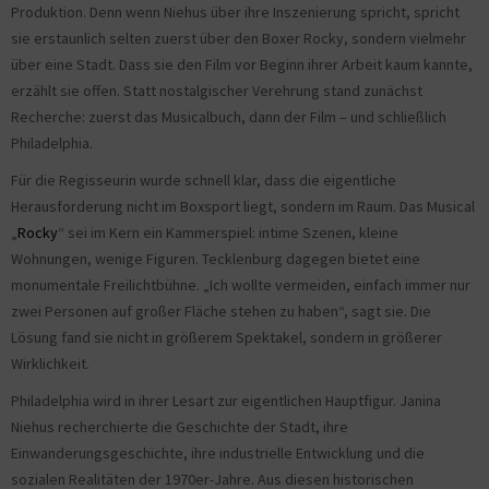
Produktion. Denn wenn Niehus über ihre Inszenierung spricht, spricht
sie erstaunlich selten zuerst über den Boxer Rocky, sondern vielmehr
über eine Stadt. Dass sie den Film vor Beginn ihrer Arbeit kaum kannte,
erzählt sie offen. Statt nostalgischer Verehrung stand zunächst
Recherche: zuerst das Musicalbuch, dann der Film – und schließlich
Philadelphia.
Für die Regisseurin wurde schnell klar, dass die eigentliche
Herausforderung nicht im Boxsport liegt, sondern im Raum. Das Musical
„
Rocky
“ sei im Kern ein Kammerspiel: intime Szenen, kleine
Wohnungen, wenige Figuren. Tecklenburg dagegen bietet eine
monumentale Freilichtbühne. „Ich wollte vermeiden, einfach immer nur
zwei Personen auf großer Fläche stehen zu haben“, sagt sie. Die
Lösung fand sie nicht in größerem Spektakel, sondern in größerer
Wirklichkeit.
Philadelphia wird in ihrer Lesart zur eigentlichen Hauptfigur. Janina
Niehus recherchierte die Geschichte der Stadt, ihre
Einwanderungsgeschichte, ihre industrielle Entwicklung und die
sozialen Realitäten der 1970er-Jahre. Aus diesen historischen