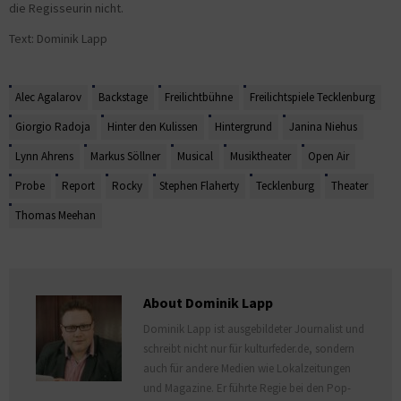
die Regisseurin nicht.
Text: Dominik Lapp
Alec Agalarov
Backstage
Freilichtbühne
Freilichtspiele Tecklenburg
Giorgio Radoja
Hinter den Kulissen
Hintergrund
Janina Niehus
Lynn Ahrens
Markus Söllner
Musical
Musiktheater
Open Air
Probe
Report
Rocky
Stephen Flaherty
Tecklenburg
Theater
Thomas Meehan
About Dominik Lapp
Dominik Lapp ist ausgebildeter Journalist und
schreibt nicht nur für kulturfeder.de, sondern
auch für andere Medien wie Lokalzeitungen
und Magazine. Er führte Regie bei den Pop-