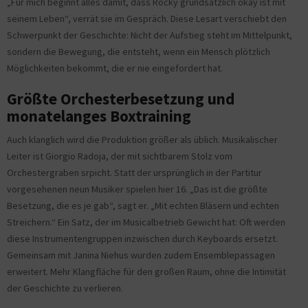
„Für mich beginnt alles damit, dass Rocky grundsätzlich okay ist mit
seinem Leben“, verrät sie im Gespräch. Diese Lesart verschiebt den
Schwerpunkt der Geschichte: Nicht der Aufstieg steht im Mittelpunkt,
sondern die Bewegung, die entsteht, wenn ein Mensch plötzlich
Möglichkeiten bekommt, die er nie eingefordert hat.
Größte Orchesterbesetzung und
monatelanges Boxtraining
Auch klanglich wird die Produktion größer als üblich. Musikalischer
Leiter ist Giorgio Radoja, der mit sichtbarem Stolz vom
Orchestergraben srpicht. Statt der ursprünglich in der Partitur
vorgesehenen neun Musiker spielen hier 16. „Das ist die größte
Besetzung, die es je gab“, sagt er. „Mit echten Bläsern und echten
Streichern.“ Ein Satz, der im Musicalbetrieb Gewicht hat: Oft werden
diese Instrumentengruppen inzwischen durch Keyboards ersetzt.
Gemeinsam mit Janina Niehus wurden zudem Ensemblepassagen
erweitert. Mehr Klangfläche für den großen Raum, ohne die Intimität
der Geschichte zu verlieren.