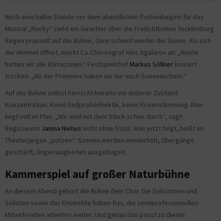
Noch eine halbe Stunde vor dem abendlichen Probenbeginn für das
Musical „Rocky“ zieht ein Gewitter über die Freilichtbühne Tecklenburg.
Regen prasselt auf die Bühne, dann scheint wieder die Sonne. Als sich
der Himmel öffnet, merkt Co-Choreograf Alec Agalarov an: „Heute
hatten wir alle Klimazonen.“ Festspielchef
Markus Söllner
kontert
trocken: „Ab der Premiere haben wir nur noch Sonnenschein.“
Auf der Bühne selbst herrscht bereits ein anderer Zustand:
Konzentration. Keine Endprobenhektik, keine Krisenstimmung. Man
liegt voll im Plan. „Wir sind mit dem Stück schon durch“, sagt
Regisseurin
Janina Niehus
nicht ohne Stolz. Was jetzt folgt, heißt im
Theaterjargon „putzen“: Szenen werden wiederholt, Übergänge
geschärft, Ungenauigkeiten ausgebügelt.
Kammerspiel auf großer Naturbühne
An diesem Abend gehört die Bühne dem Chor. Die Solistinnen und
Solisten sowie das Ensemble haben frei, die semiprofessionellen
Mitwirkenden arbeiten weiter. Und genau das passt zu dieser