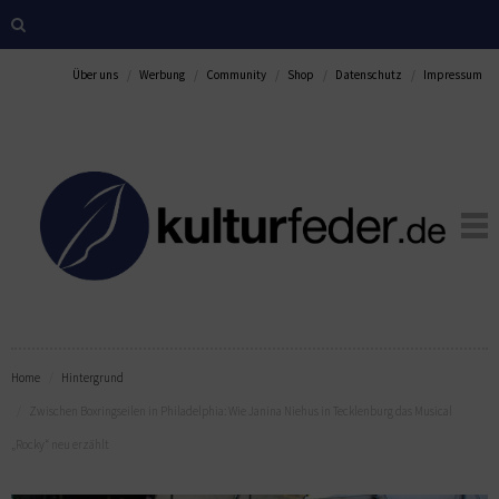
Über uns
Werbung
Community
Shop
Datenschutz
Impressum
Home
Hintergrund
Zwischen Boxringseilen in Philadelphia: Wie Janina Niehus in Tecklenburg das Musical
„Rocky“ neu erzählt