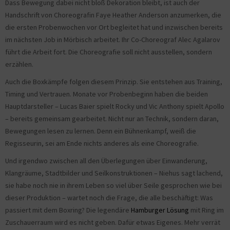
Dass Bewegung dabei nicht bloß Dekoration bleibt, ist auch der
Handschrift von Choreografin Faye Heather Anderson anzumerken, die
die ersten Probenwochen vor Ort begleitet hat und inzwischen bereits
im nächsten Job in Mörbisch arbeitet. Ihr Co-Choreograf Alec Agalarov
führt die Arbeit fort. Die Choreografie soll nicht ausstellen, sondern
erzählen.
Auch die Boxkämpfe folgen diesem Prinzip. Sie entstehen aus Training,
Timing und Vertrauen. Monate vor Probenbeginn haben die beiden
Hauptdarsteller – Lucas Baier spielt Rocky und Vic Anthony spielt Apollo
– bereits gemeinsam gearbeitet. Nicht nur an Technik, sondern daran,
Bewegungen lesen zu lernen. Denn ein Bühnenkampf, weiß die
Regisseurin, sei am Ende nichts anderes als eine Choreografie.
Und irgendwo zwischen all den Überlegungen über Einwanderung,
Klangräume, Stadtbilder und Seilkonstruktionen – Niehus sagt lachend,
sie habe noch nie in ihrem Leben so viel über Seile gesprochen wie bei
dieser Produktion – wartet noch die Frage, die alle beschäftigt: Was
passiert mit dem Boxring? Die legendäre
Hamburger Lösung
mit Ring im
Zuschauerraum wird es nicht geben. Dafür etwas Eigenes. Mehr verrät