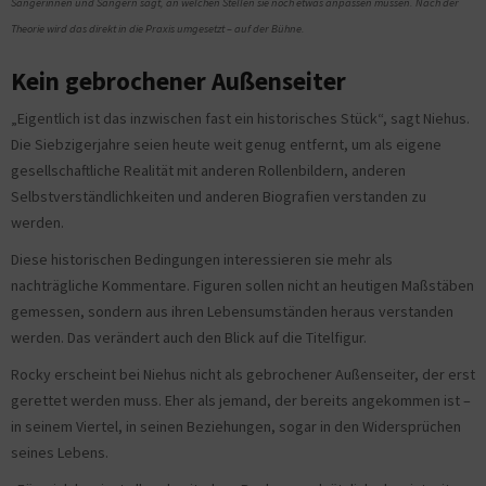
Sängerinnen und Sängern sagt, an welchen Stellen sie noch etwas anpassen müssen. Nach der
Theorie wird das d
irekt in die Praxis umgesetzt – auf der Bühne.
Kein gebrochener Außenseiter
„Eigentlich ist das inzwischen fast ein historisches Stück“, sagt Niehus.
Die Siebzigerjahre seien heute weit genug entfernt, um als eigene
gesellschaftliche Realität mit anderen Rollenbildern, anderen
Selbstverständlichkeiten und anderen Biografien verstanden zu
werden.
Diese historischen Bedingungen interessieren sie mehr als
nachträgliche Kommentare. Figuren sollen nicht an heutigen Maßstäben
gemessen, sondern aus ihren Lebensumständen heraus verstanden
werden. Das verändert auch den Blick auf die Titelfigur.
Rocky erscheint bei Niehus nicht als gebrochener Außenseiter, der erst
gerettet werden muss. Eher als jemand, der bereits angekommen ist –
in seinem Viertel, in seinen Beziehungen, sogar in den Widersprüchen
seines Lebens.