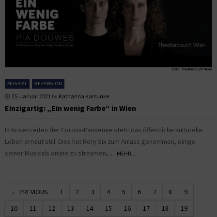
MUSICAL
REZENSION
25. Januar 2021
by
Katharina Karsunke
Einzigartig: „Ein wenig Farbe“ in Wien
In Krisenzeiten der Corona-Pandemie steht das öffentliche kulturelle
Leben erneut still. Dies hat Rory Six zum Anlass genommen, einige
seiner Musicals online zu streamen,...
MEHR...
← PREVIOUS
1
2
3
4
5
6
7
8
9
10
11
12
13
14
15
16
17
18
19