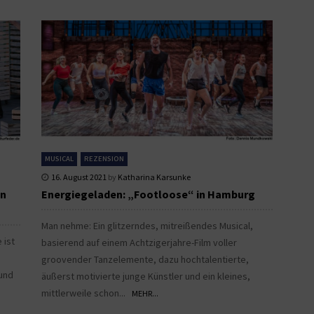
MUSICAL
REZENSION
16. August 2021
by
Katharina Karsunke
in
Energiegeladen: „Footloose“ in Hamburg
Man nehme: Ein glitzerndes, mitreißendes Musical,
 ist
basierend auf einem Achtzigerjahre-Film voller
groovender Tanzelemente, dazu hochtalentierte,
 und
äußerst motivierte junge Künstler und ein kleines,
mittlerweile schon...
MEHR...