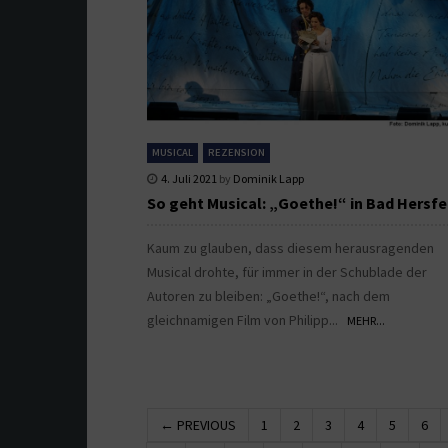
MUSICAL
REZENSION
4. Juli 2021
by
Dominik Lapp
So geht Musical: „Goethe!“ in Bad Hersfe
Kaum zu glauben, dass diesem herausragenden
Musical drohte, für immer in der Schublade der
Autoren zu bleiben: „Goethe!“, nach dem
gleichnamigen Film von Philipp...
MEHR...
← PREVIOUS
1
2
3
4
5
6