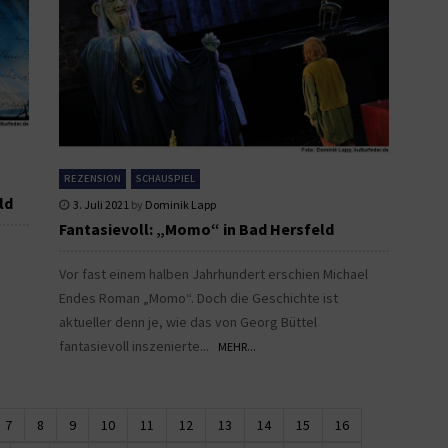
REZENSION
SCHAUSPIEL
ld
3. Juli 2021
by
Dominik Lapp
Fantasievoll: „Momo“ in Bad Hersfeld
Vor fast einem halben Jahrhundert erschien Michael
Endes Roman „Momo“. Doch die Geschichte ist
aktueller denn je, wie das von Georg Büttel
fantasievoll inszenierte...
MEHR...
7
8
9
10
11
12
13
14
15
16