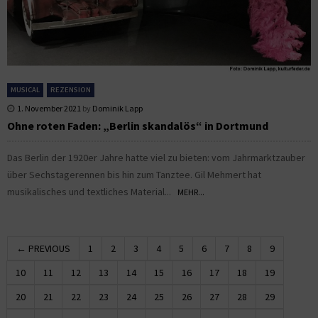
MUSICAL
REZENSION
1. November 2021
by
Dominik Lapp
Ohne roten Faden: „Berlin skandalös“ in Dortmund
Das Berlin der 1920er Jahre hatte viel zu bieten: vom Jahrmarktzauber
über Sechstagerennen bis hin zum Tanztee. Gil Mehmert hat
musikalisches und textliches Material...
MEHR...
← PREVIOUS
1
2
3
4
5
6
7
8
9
10
11
12
13
14
15
16
17
18
19
20
21
22
23
24
25
26
27
28
29