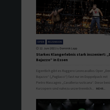
OPER
REZENSION
12. Juni 2021
by
Dominik Lapp
Starkes Klangerlebnis stark inszeniert: „
Bajazzo“ in Essen
Eigentlich gibt es Ruggero Leoncavallos Oper „De
Bajazzo“ („Pagliacci“) fast nur im Doppelpack mit
Pietro Mascagnis „Cavalleria rusticana“. Diese bei
Kurzopern sind nahezu unzertrennlich...
MEHR...