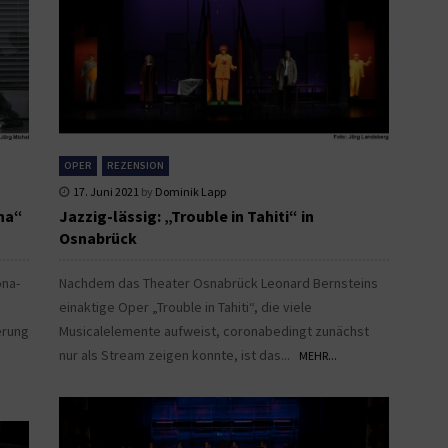
OPER
REZENSION
17. Juni 2021
by
Dominik Lapp
na“
Jazzig-lässig: „Trouble in Tahiti“ in
Osnabrück
ona-
Nachdem das Theater Osnabrück Leonard Bernsteins
einaktige Oper „Trouble in Tahiti“, die viele
erung
Musicalelemente aufweist, coronabedingt zunächst
nur als Stream zeigen konnte, ist das...
MEHR...