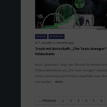
MUSICAL
REZENSION
7. Juni 2021
by
Dominik Lapp
Trash mit Botschaft: „The Toxic Avenger“
Hildesheim
Nach „Spamalot“ zeigt das Theater für Niedersac
(TfN) in Hildesheim mit „The Toxic Avenger“ bereit
seine zweite Musical-Premiere innerhalb einer Wo
und wieder...
MEHR...
← PREVIOUS
1
2
3
4
5
6