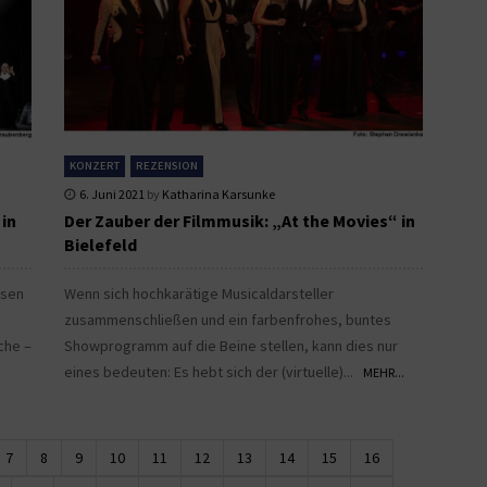
KONZERT
REZENSION
6. Juni 2021
by
Katharina Karsunke
 in
Der Zauber der Filmmusik: „At the Movies“ in
Bielefeld
hsen
Wenn sich hochkarätige Musicaldarsteller
s
zusammenschließen und ein farbenfrohes, buntes
che –
Showprogramm auf die Beine stellen, kann dies nur
eines bedeuten: Es hebt sich der (virtuelle)...
MEHR...
7
8
9
10
11
12
13
14
15
16