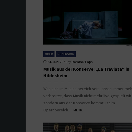
OPER
REZENSION
24. Juni 2021
by
Dominik Lapp
Musik aus der Konserve: „La Traviata“ in
Hildesheim
Was sich im Musicalbereich seit Jahren immer meh
verbreitet, dass Musik nicht mehr live gespielt wir
sondern aus der Konserve kommt, ist im
Opernbereich...
MEHR...