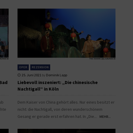
OPER
REZENSION
25. Juni 2021
by
Dominik Lapp
 Bad
Liebevoll inszeniert: „Die chinesische
Nachtigall“ in Köln
ub
Dem Kaiser von China gehört alles. Nur eines besitzt er
chte
nicht: die Nachtigall, von deren wunderschönem
Gesang er gerade erst erfahren hat. In „Die...
MEHR...