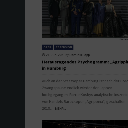
OPER
REZENSION
21. Juni 2021
by
Dominik Lapp
Herausragendes Psychogramm: „Agrippi
in Hamburg
Auch an der Staatsoper Hamburg ist nach der Cor
Zwangspause endlich wieder der Lappen
hochgegangen. Barrie Koskys analytische Inszeni
von Händels Barockoper „Agrippina“, geschaffen
2019...
MEHR...