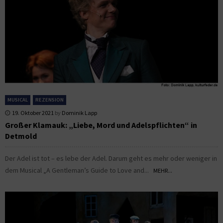
MUSICAL
REZENSION
19. Oktober 2021
by
Dominik Lapp
Großer Klamauk: „Liebe, Mord und Adelspflichten“ in
Detmold
Der Adel ist tot – es lebe der Adel. Darum geht es mehr oder weniger in
dem Musical „A Gentleman’s Guide to Love and...
MEHR...