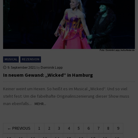
MUSICAL
REZENSION
9. September 2021
by
Dominik Lapp
In neuem Gewand: „Wicked“ in Hamburg
Keiner weint um Hexen. So heißt es im Musical „Wicked“. Und so viel
steht fest: Um die fabelhafte Originalinszenierung dieser Show muss
man ebenfalls...
MEHR...
← PREVIOUS
1
2
3
4
5
6
7
8
9