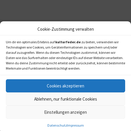
Cookie-Zustimmung verwalten
Um dir ein optimales Erlebnis auf
kulturfeder.de
zu bieten, verwenden wir
Technologien wie Cookies, um Geräteinformationen zu speichern und/oder
darauf zuzugreifen. Wenn du diesen Technologien zustimmst, können wir
Daten wie das Surfverhalten oder eindeutige IDs auf dieser Website verarbeiten.
Wenn du deine Zustimmung nicht erteilst oder zurückziehst, können bestimmte
Merkmale und Funktionen beeinträchtigt werden.
Cookies akzeptieren
Ablehnen, nur funktionale Cookies
Einstellungen anzeigen
kulturfeder.de –
© 2006-2020 LAPPmedien+events
Onlinemagazin für
Datenschutz
Impressum
Musical, Oper und mehr