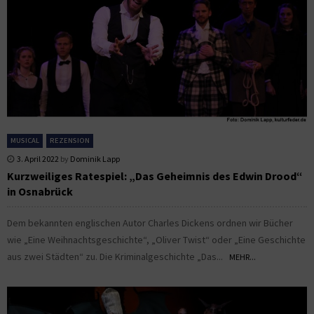
MUSICAL
REZENSION
3. April 2022
by
Dominik Lapp
Kurzweiliges Ratespiel: „Das Geheimnis des Edwin Drood“
in Osnabrück
Dem bekannten englischen Autor Charles Dickens ordnen wir Bücher
wie „Eine Weihnachtsgeschichte“, „Oliver Twist“ oder „Eine Geschichte
aus zwei Städten“ zu. Die Kriminalgeschichte „Das...
MEHR...