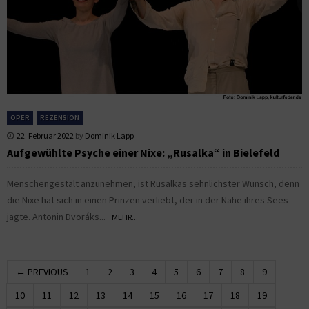
OPER
REZENSION
22. Februar 2022
by
Dominik Lapp
Aufgewühlte Psyche einer Nixe: „Rusalka“ in Bielefeld
Menschengestalt anzunehmen, ist Rusalkas sehnlichster Wunsch, denn
die Nixe hat sich in einen Prinzen verliebt, der in der Nähe ihres Sees
jagte. Antonin Dvoráks...
MEHR...
← PREVIOUS
1
2
3
4
5
6
7
8
9
10
11
12
13
14
15
16
17
18
19