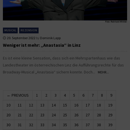
MUSICAL
REZENSION
20. September 2022
by
Dominik Lapp
Weniger ist mehr: „Anastasia“ in Linz
Es ist eine kleine Sensation, dass sich ein Mehrspartenhaus wie das
Landestheater im österreichischen Linz die Aufführungsrechte für das
Broadway-Musical „Anastasia“ sichern konnte. Doch...
MEHR...
← PREVIOUS
1
2
3
4
5
6
7
8
9
10
11
12
13
14
15
16
17
18
19
20
21
22
23
24
25
26
27
28
29
30
31
32
33
34
35
36
37
38
39