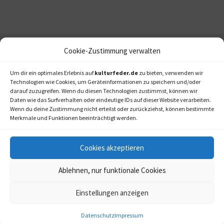
Cookie-Zustimmung verwalten
Um dir ein optimales Erlebnis auf
kulturfeder.de
zu bieten, verwenden wir
Technologien wie Cookies, um Geräteinformationen zu speichern und/oder
darauf zuzugreifen. Wenn du diesen Technologien zustimmst, können wir
Daten wie das Surfverhalten oder eindeutige IDs auf dieser Website verarbeiten.
Wenn du deine Zustimmung nicht erteilst oder zurückziehst, können bestimmte
Merkmale und Funktionen beeinträchtigt werden.
Cookies akzeptieren
Ablehnen, nur funktionale Cookies
Einstellungen anzeigen
kulturfeder.de –
© 2006-2020 LAPPmedien+events
Onlinemagazin für
Datenschutz
Impressum
Musical, Oper und mehr