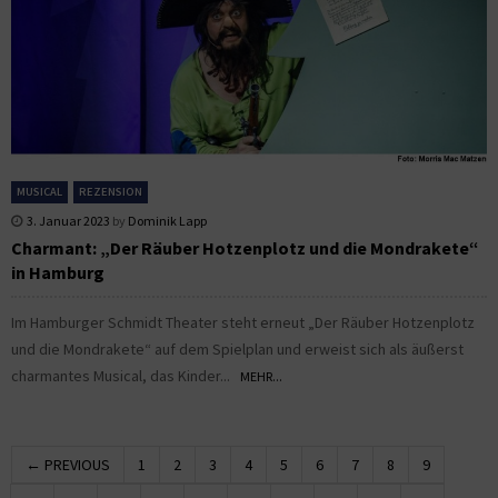
MUSICAL
REZENSION
3. Januar 2023
by
Dominik Lapp
Charmant: „Der Räuber Hotzenplotz und die Mondrakete“
in Hamburg
Im Hamburger Schmidt Theater steht erneut „Der Räuber Hotzenplotz
und die Mondrakete“ auf dem Spielplan und erweist sich als äußerst
charmantes Musical, das Kinder...
MEHR...
← PREVIOUS
1
2
3
4
5
6
7
8
9