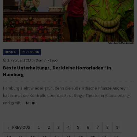
MUSICAL
REZENSION
2. Februar 2023
by
Dominik Lapp
Beste Unterhaltung: „Der kleine Horrorladen“ in
Hamburg
Hamburg sieht wieder grün, denn die außerirdische Pflanze Audrey II
hat erneut die Kontrolle über das First Stage Theater in Altona erlangt
und greift...
MEHR...
← PREVIOUS
1
2
3
4
5
6
7
8
9