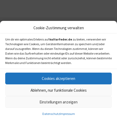
Cookie-Zustimmung verwalten
Um dir ein optimales Erlebnis auf
kulturfeder.de
zu bieten, verwenden wir
Technologien wie Cookies, um Geräteinformationen zu speichern und/oder
darauf zuzugreifen. Wenn du diesen Technologien zustimmst, können wir
Daten wie das Surfverhalten oder eindeutige IDs auf dieser Website verarbeiten.
Wenn du deine Zustimmung nicht erteilst oder zurückziehst, können bestimmte
Merkmale und Funktionen beeinträchtigt werden.
Cookies akzeptieren
Ablehnen, nur funktionale Cookies
Einstellungen anzeigen
kulturfeder.de –
© 2006-2020 LAPPmedien+events
Onlinemagazin für
Musical, Oper und mehr
Datenschutz
Impressum