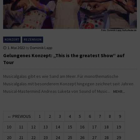
KONZERT
REZENSION
1. Mai 2022
by
Dominik Lapp
Gelungenes Konzept: „This is the greatest Show“ auf
Tour
Musicalgalas gibt es wie Sand am Meer. Für monothematische
Musicalgalas mit besonderem Konzept hingegen zeichnet seit Jahren
Musical-Mastermind Andreas Luketa von Sound of Music...
MEHR...
← PREVIOUS
1
2
3
4
5
6
7
8
9
10
11
12
13
14
15
16
17
18
19
20
21
22
23
24
25
26
27
28
29