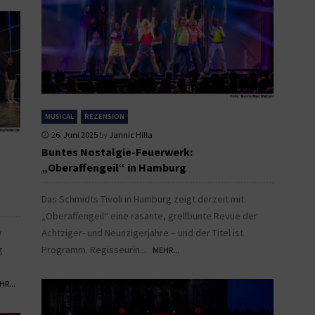
MUSICAL
REZENSION
26. Juni 2025
by
Jannic Hilla
Buntes Nostalgie-Feuerwerk:
„Oberaffengeil“ in Hamburg
Das Schmidts Tivoli in Hamburg zeigt derzeit mit
„Oberaffengeil“ eine rasante, grellbunte Revue der
w
Achtziger- und Neunzigerjahre – und der Titel ist
g
Programm. Regisseurin...
MEHR...
HR...