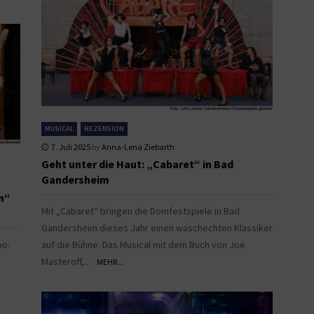
MUSICAL
REZENSION
7. Juli 2025
by
Anna-Lena Ziebarth
Geht unter die Haut: „Cabaret“ in Bad
Gandersheim
n“
Mit „Cabaret“ bringen die Domfestspiele in Bad
Gandersheim dieses Jahr einen waschechten Klassiker
po:
auf die Bühne. Das Musical mit dem Buch von Joe
Masteroff,...
MEHR...