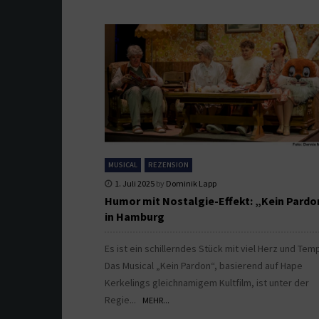
MUSICAL
REZENSION
1. Juli 2025
by
Dominik Lapp
Humor mit Nostalgie-Effekt: „Kein Pardo
in Hamburg
Es ist ein schillerndes Stück mit viel Herz und Tem
Das Musical „Kein Pardon“, basierend auf Hape
Kerkelings gleichnamigem Kultfilm, ist unter der
Regie...
MEHR...