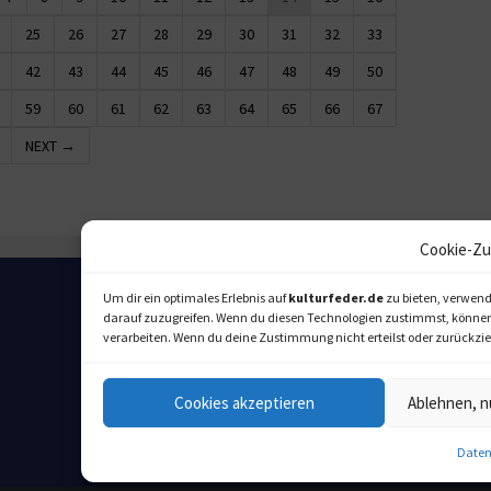
25
26
27
28
29
30
31
32
33
42
43
44
45
46
47
48
49
50
59
60
61
62
63
64
65
66
67
NEXT →
Cookie-Zu
Um dir ein optimales Erlebnis auf
kulturfeder.de
zu bieten, verwend
darauf zuzugreifen. Wenn du diesen Technologien zustimmst, können w
verarbeiten. Wenn du deine Zustimmung nicht erteilst oder zurückz
Cookies akzeptieren
Ablehnen, n
Daten