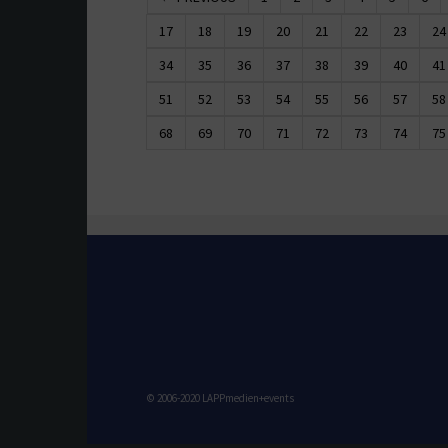
17
18
19
20
21
22
23
24
34
35
36
37
38
39
40
41
51
52
53
54
55
56
57
58
68
69
70
71
72
73
74
75
© 2006-2020 LAPPmedien+events