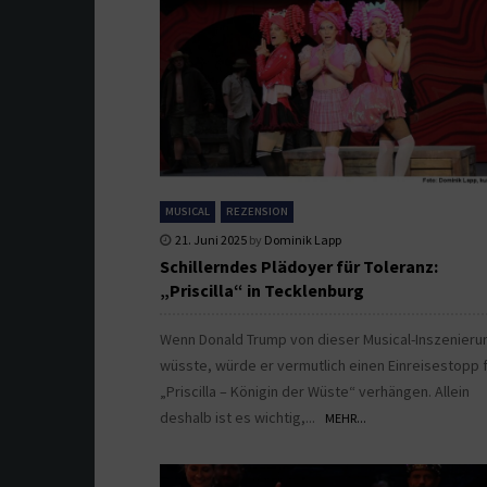
MUSICAL
REZENSION
21. Juni 2025
by
Dominik Lapp
Schillerndes Plädoyer für Toleranz:
„Priscilla“ in Tecklenburg
Wenn Donald Trump von dieser Musical-Inszenieru
wüsste, würde er vermutlich einen Einreisestopp 
„Priscilla – Königin der Wüste“ verhängen. Allein
deshalb ist es wichtig,...
MEHR...