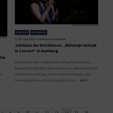
KONZERT
REZENSION
18. Juni 2025
by
Katharina Karsunke
Jubiläum der Extraklasse: „Willemijn Verkaik
in Concert“ in Hamburg
Die
Man nehme: Eine ordentliche Ladung Frauenpower,
gepaart mit geballter Bühnenpräsenz, einem Ausdruck
er
auf höchstem Niveau, einem Stimmvermögen, das
seinesgleichen sucht und zu guter Letzt...
MEHR...
7
8
9
10
11
12
13
14
15
16