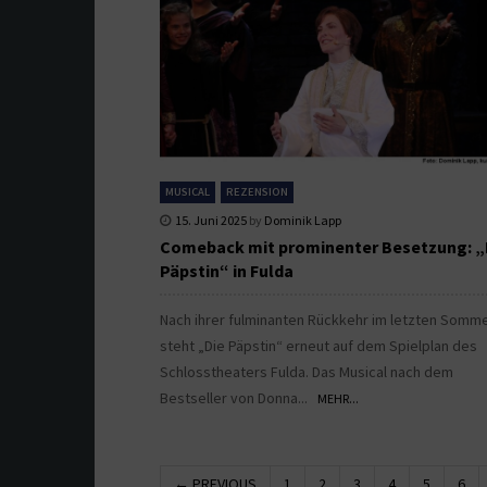
MUSICAL
REZENSION
15. Juni 2025
by
Dominik Lapp
Comeback mit prominenter Besetzung: „
Päpstin“ in Fulda
Nach ihrer fulminanten Rückkehr im letzten Somm
steht „Die Päpstin“ erneut auf dem Spielplan des
Schlosstheaters Fulda. Das Musical nach dem
Bestseller von Donna...
MEHR...
← PREVIOUS
1
2
3
4
5
6