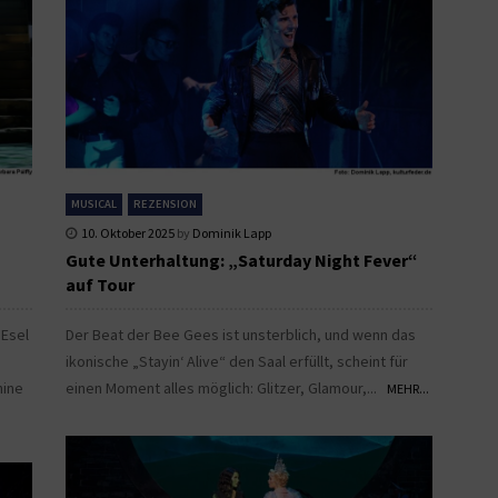
MUSICAL
REZENSION
10. Oktober 2025
by
Dominik Lapp
Gute Unterhaltung: „Saturday Night Fever“
auf Tour
 Esel
Der Beat der Bee Gees ist unsterblich, und wenn das
ikonische „Stayin‘ Alive“ den Saal erfüllt, scheint für
nine
einen Moment alles möglich: Glitzer, Glamour,...
MEHR...