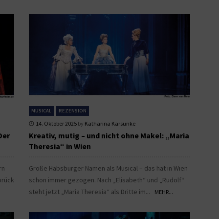
MUSICAL
REZENSION
14. Oktober 2025
by
Katharina Karsunke
Der
Kreativ, mutig – und nicht ohne Makel: „Maria
Theresia“ in Wien
rn
Große Habsburger Namen als Musical – das hat in Wien
brück
schon immer gezogen. Nach „Elisabeth“ und „Rudolf“
steht jetzt „Maria Theresia“ als Dritte im...
MEHR...