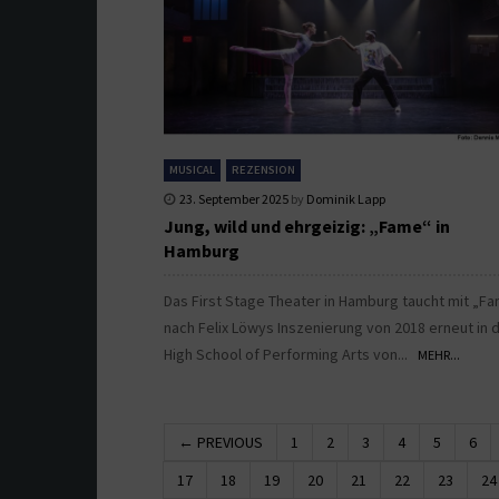
MUSICAL
REZENSION
23. September 2025
by
Dominik Lapp
Jung, wild und ehrgeizig: „Fame“ in
Hamburg
Das First Stage Theater in Hamburg taucht mit „F
nach Felix Löwys Inszenierung von 2018 erneut in d
High School of Performing Arts von...
MEHR...
← PREVIOUS
1
2
3
4
5
6
17
18
19
20
21
22
23
24