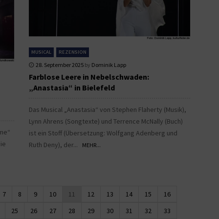
MUSICAL
REZENSION
28. September 2025
by
Dominik Lapp
Farblose Leere in Nebelschwaden:
„Anastasia“ in Bielefeld
Das Musical „Anastasia“ von Stephen Flaherty (Musik),
Lynn Ahrens (Songtexte) und Terrence McNally (Buch)
ame“
ist ein Stoff (Übersetzung: Wolfgang Adenberg und
ie
Ruth Deny), der...
MEHR...
7
8
9
10
11
12
13
14
15
16
25
26
27
28
29
30
31
32
33