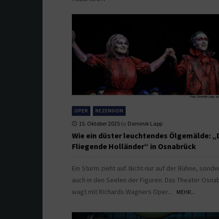
OPER
REZENSION
15. Oktober 2025
by
Dominik Lapp
Wie ein düster leuchtendes Ölgemälde: „
Fliegende Holländer“ in Osnabrück
Ein Sturm zieht auf. Nicht nur auf der Bühne, sonde
auch in den Seelen der Figuren. Das Theater Osna
wagt mit Richards Wagners Oper...
MEHR...