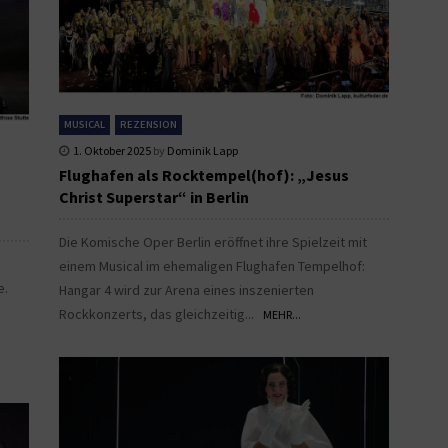
MUSICAL
REZENSION
1. Oktober 2025
by
Dominik Lapp
Flughafen als Rocktempel(hof): „Jesus
Christ Superstar“ in Berlin
Die Komische Oper Berlin eröffnet ihre Spielzeit mit
einem Musical im ehemaligen Flughafen Tempelhof:
e.
Hangar 4 wird zur Arena eines inszenierten
Rockkonzerts, das gleichzeitig...
MEHR...