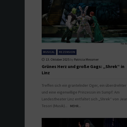
MUSICAL
REZENSION
13. Oktober 2025
by
Patricia Messmer
Grünes Herz und große Gags: „Shrek“ in
Linz
Treffen sich ein grantelnder Oger, ein überdrehter
und eine eigenwillige Prinzessin im Sumpf: Am
Landestheater Linz entfaltet sich „Shrek“ von Jea
Tesori (Musik)...
MEHR...