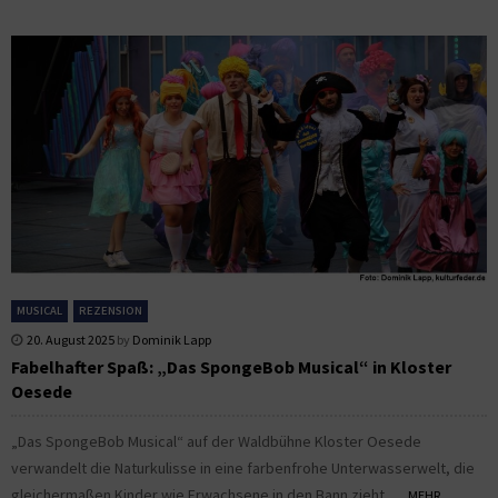
MUSICAL
REZENSION
20. August 2025
by
Dominik Lapp
Fabelhafter Spaß: „Das SpongeBob Musical“ in Kloster
Oesede
„Das SpongeBob Musical“ auf der Waldbühne Kloster Oesede
verwandelt die Naturkulisse in eine farbenfrohe Unterwasserwelt, die
gleichermaßen Kinder wie Erwachsene in den Bann zieht....
MEHR...