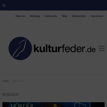
Über uns
Werbung
Community
Shop
Datenschutz
Impressum
Home
Rezension
REZENSION