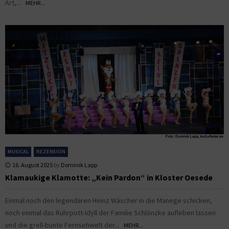
Art,...
MEHR...
MUSICAL
REZENSION
16. August 2025
by
Dominik Lapp
Klamaukige Klamotte: „Kein Pardon“ in Kloster Oesede
Einmal noch den legendären Heinz Wäscher in die Manege schicken,
noch einmal das Ruhrpott-Idyll der Familie Schlönzke aufleben lassen
und die grell-bunte Fernsehwelt der...
MEHR...