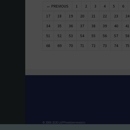
← PREVIOUS
1
2
3
4
5
6
17
18
19
20
21
22
23
24
34
35
36
37
38
39
40
41
51
52
53
54
55
56
57
58
68
69
70
71
72
73
74
75
© 2006-2020 LAPPmedien+events