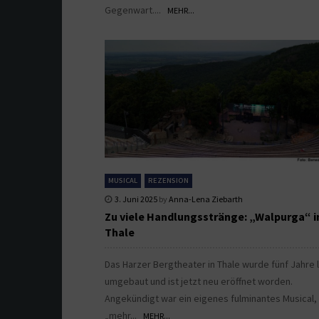
Gegenwart....
MEHR...
MUSICAL
REZENSION
3. Juni 2025
by
Anna-Lena Ziebarth
Zu viele Handlungsstränge: „Walpurga“ i
Thale
Das Harzer Bergtheater in Thale wurde fünf Jahre 
umgebaut und ist jetzt neu eröffnet worden.
Angekündigt war ein eigenes fulminantes Musical,
„mehr...
MEHR...