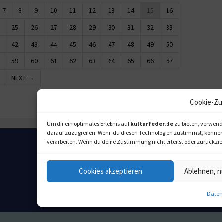
7
8
9
10
11
12
13
14
15
16
25
26
27
28
29
30
31
32
33
42
43
44
45
46
47
48
49
50
59
60
61
62
63
64
65
66
67
NEXT →
Cookie-Zu
Um dir ein optimales Erlebnis auf
kulturfeder.de
zu bieten, verwend
darauf zuzugreifen. Wenn du diesen Technologien zustimmst, können w
verarbeiten. Wenn du deine Zustimmung nicht erteilst oder zurückz
Cookies akzeptieren
Ablehnen, n
Daten