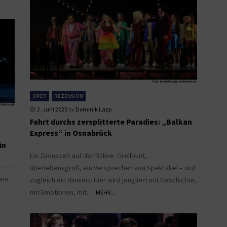
OPER
REZENSION
2. Juni 2025
by
Dominik Lapp
Fahrt durchs zersplitterte Paradies: „Balkan
Express“ in Osnabrück
in
Ein Zirkuszelt auf der Bühne. Grellbunt,
überlebensgroß, ein Versprechen von Spektakel – und
ein
zugleich ein Hinweis: Hier wird jongliert mit Geschichte,
mit Emotionen, mit...
MEHR...