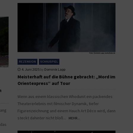
REZENSION
SCHAUSPIEL
4. Juni 2025
by
Dominik Lapp
Meisterhaft auf die Bühne gebracht: „Mord im
Orientexpress“ auf Tour
n
Wenn aus einem klassischen Whodunit ein packendes
Theatererlebnis mit filmischer Dynamik, tiefer
lang
Figurenzeichnung und einem Hauch Art Déco wird, dann
steckt dahinter nicht bloß...
MEHR...
 das