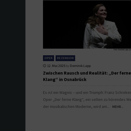
OPER
REZENSION
12. Mai 2025
by
Dominik Lapp
Zwischen Rausch und Realität: „Der ferne
Klang“ in Osnabrück
Es ist ein Wagnis – und ein Triumph: Franz Schreke
Oper „Der ferne Klang“, ein selten zu hörendes W
der musikalischen Moderne, wird am...
MEHR...