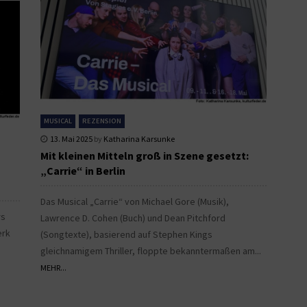
MUSICAL
REZENSION
13. Mai 2025
by
Katharina Karsunke
Mit kleinen Mitteln groß in Szene gesetzt:
„Carrie“ in Berlin
Das Musical „Carrie“ von Michael Gore (Musik),
rs
Lawrence D. Cohen (Buch) und Dean Pitchford
erk
(Songtexte), basierend auf Stephen Kings
gleichnamigem Thriller, floppte bekanntermaßen am...
MEHR...