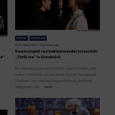
MUSICAL
REZENSION
17. März 2025
by
Dominik Lapp
Kammerspiel von beklemmender Intensität:
he“
„Thrill me“ in Osnabrück
Ein minimalistisches Bühnenbild, zwei Darsteller, eine
wahre Geschichte, die bis heute fesselt: Das Musical
„Thrill me“ von Stephen Dolginoff (Musik, Buch und
Songtexte), das...
MEHR...