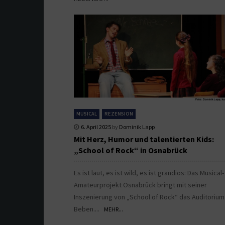
MUSICAL
REZENSION
6. April 2025
by
Dominik Lapp
Mit Herz, Humor und talentierten Kids:
„School of Rock“ in Osnabrück
Es ist laut, es ist wild, es ist grandios: Das Musical-
Amateurprojekt Osnabrück bringt mit seiner
Inszenierung von „School of Rock“ das Auditoriu
Beben....
MEHR...