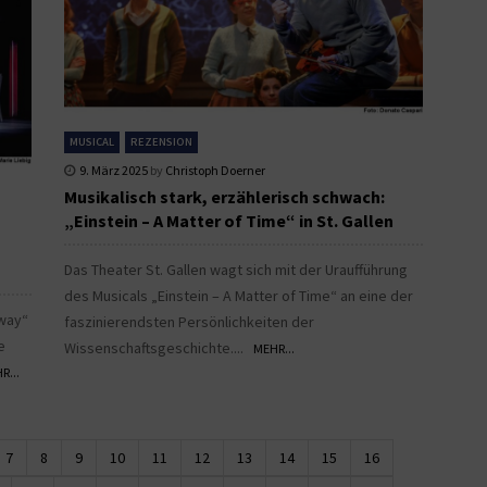
MUSICAL
REZENSION
9. März 2025
by
Christoph Doerner
Musikalisch stark, erzählerisch schwach:
„Einstein – A Matter of Time“ in St. Gallen
Das Theater St. Gallen wagt sich mit der Uraufführung
des Musicals „Einstein – A Matter of Time“ an eine der
way“
faszinierendsten Persönlichkeiten der
e
Wissenschaftsgeschichte....
MEHR...
R...
7
8
9
10
11
12
13
14
15
16