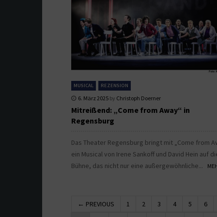
MUSICAL
REZENSION
6. März 2025
by
Christoph Doerner
Mitreißend: „Come from Away“ in
Regensburg
Das Theater Regensburg bringt mit „Come from A
ein Musical von Irene Sankoff und David Hein auf di
Bühne, das nicht nur eine außergewöhnliche...
MEH
← PREVIOUS
1
2
3
4
5
6