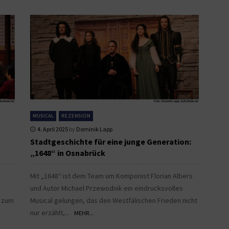
MUSICAL
REZENSION
4. April 2025
by
Dominik Lapp
Stadtgeschichte für eine junge Generation:
„1648“ in Osnabrück
Mit „1648“ ist dem Team um Komponist Florian Albers
und Autor Michael Przewodnik ein eindrucksvolles
m zum
Musical gelungen, das den Westfälischen Frieden nicht
nur erzählt,...
MEHR...