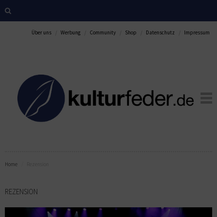
Über uns
Werbung
Community
Shop
Datenschutz
Impressum
Home
Rezension
REZENSION