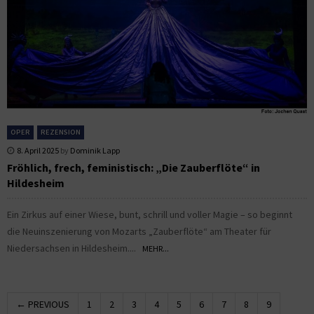
OPER
REZENSION
8. April 2025
by
Dominik Lapp
Fröhlich, frech, feministisch: „Die Zauberflöte“ in
Hildesheim
Ein Zirkus auf einer Wiese, bunt, schrill und voller Magie – so beginnt
die Neuinszenierung von Mozarts „Zauberflöte“ am Theater für
Niedersachsen in Hildesheim....
MEHR...
← PREVIOUS
1
2
3
4
5
6
7
8
9