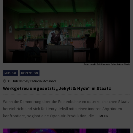
MUSICAL
REZENSION
31. Juli 2025
by
Patricia Messmer
Werkgetreu umgesetzt: „Jekyll & Hyde“ in Staatz
Wenn die Dämmerung über die Felsenbühne im österreichischen Staatz
hereinbricht und sich Dr. Henry Jekyll mit seinen inneren Abgründen
konfrontiert, beginnt eine Open-Air-Produktion, die...
MEHR...