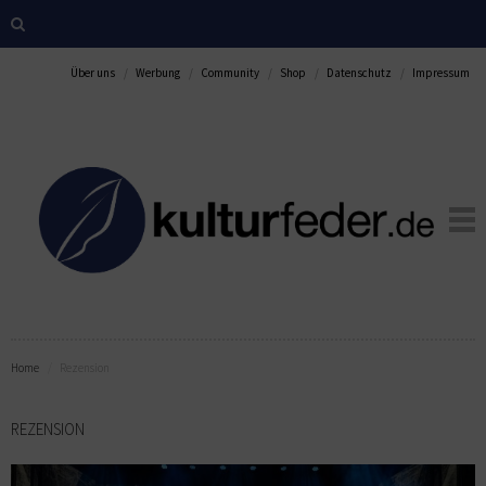
Über uns
Werbung
Community
Shop
Datenschutz
Impressum
Home
Rezension
REZENSION