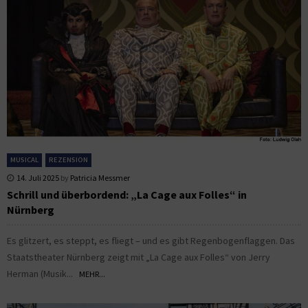
MUSICAL
REZENSION
14. Juli 2025
by
Patricia Messmer
Schrill und überbordend: „La Cage aux Folles“ in
Nürnberg
Es glitzert, es steppt, es fliegt – und es gibt Regenbogenflaggen. Das
Staatstheater Nürnberg zeigt mit „La Cage aux Folles“ von Jerry
Herman (Musik...
MEHR...