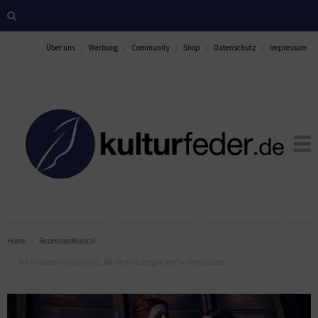
Über uns
Werbung
Community
Shop
Datenschutz
Impressum
Home
Rezension
Musical
Mit Fantasie und Qualität: „Die Weihnachtsglocken“ in Nordhausen