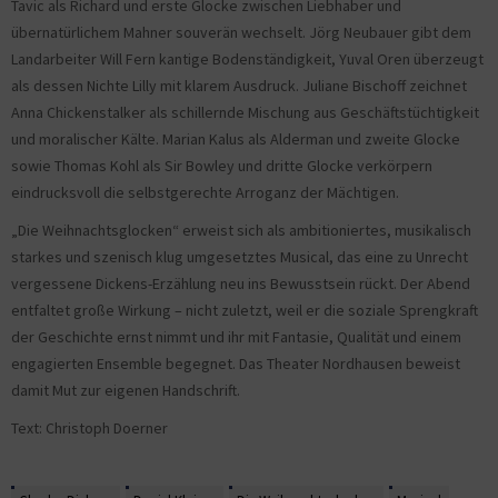
Tavic als Richard und erste Glocke zwischen Liebhaber und
übernatürlichem Mahner souverän wechselt. Jörg Neubauer gibt dem
Landarbeiter Will Fern kantige Bodenständigkeit, Yuval Oren überzeugt
als dessen Nichte Lilly mit klarem Ausdruck. Juliane Bischoff zeichnet
Anna Chickenstalker als schillernde Mischung aus Geschäftstüchtigkeit
und moralischer Kälte. Marian Kalus als Alderman und zweite Glocke
sowie Thomas Kohl als Sir Bowley und dritte Glocke verkörpern
eindrucksvoll die selbstgerechte Arroganz der Mächtigen.
„Die Weihnachtsglocken“ erweist sich als ambitioniertes, musikalisch
starkes und szenisch klug umgesetztes Musical, das eine zu Unrecht
vergessene Dickens-Erzählung neu ins Bewusstsein rückt. Der Abend
entfaltet große Wirkung – nicht zuletzt, weil er die soziale Sprengkraft
der Geschichte ernst nimmt und ihr mit Fantasie, Qualität und einem
engagierten Ensemble begegnet. Das Theater Nordhausen beweist
damit Mut zur eigenen Handschrift.
Text: Christoph Doerner