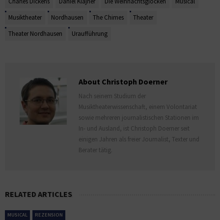
Charles Dickens
Daniel Klajner
Die Weihnachtsglocken
Musical
Musiktheater
Nordhausen
The Chimes
Theater
Theater Nordhausen
Uraufführung
About Christoph Doerner
Nach seinem Studium der
Musiktheaterwissenschaft, einem Volontariat
sowie mehreren journalistischen Stationen im
In- und Ausland, ist Christoph Doerner seit
einigen Jahren als freier Journalist, Texter und
Berater tätig.
RELATED ARTICLES
MUSICAL
REZENSION