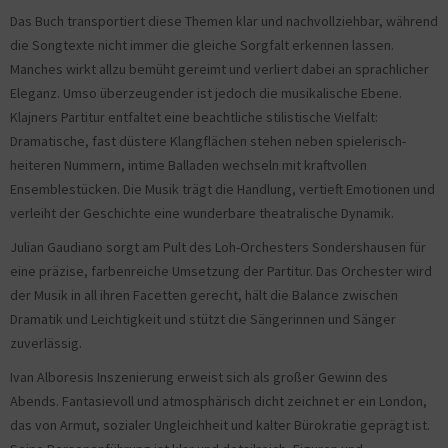
Das Buch transportiert diese Themen klar und nachvollziehbar, während
die Songtexte nicht immer die gleiche Sorgfalt erkennen lassen.
Manches wirkt allzu bemüht gereimt und verliert dabei an sprachlicher
Eleganz. Umso überzeugender ist jedoch die musikalische Ebene.
Klajners Partitur entfaltet eine beachtliche stilistische Vielfalt:
Dramatische, fast düstere Klangflächen stehen neben spielerisch-
heiteren Nummern, intime Balladen wechseln mit kraftvollen
Ensemblestücken. Die Musik trägt die Handlung, vertieft Emotionen und
verleiht der Geschichte eine wunderbare theatralische Dynamik.
Julian Gaudiano sorgt am Pult des Loh-Orchesters Sondershausen für
eine präzise, farbenreiche Umsetzung der Partitur. Das Orchester wird
der Musik in all ihren Facetten gerecht, hält die Balance zwischen
Dramatik und Leichtigkeit und stützt die Sängerinnen und Sänger
zuverlässig.
Ivan Alboresis Inszenierung erweist sich als großer Gewinn des
Abends. Fantasievoll und atmosphärisch dicht zeichnet er ein London,
das von Armut, sozialer Ungleichheit und kalter Bürokratie geprägt ist.