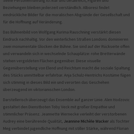
Seine Personenführung ist klar und detailreich, Figuren und
Beziehungen bleiben jederzeit verständlich. Alboresi findet
eindrückliche Bilder für die moralischen Abgründe der Gesellschaft und
für die Hoffnung auf Veränderung.
Das Bühnenbild von Wolfgang Kurima Rauschning verstärkt diesen
Eindruck nachhaltig. Vor den winterlichen Straßen Londons dominieren
zwei monumentale Glocken die Bühne. Sie sind auf der Rückseite offen
und verwandeln sich in wechselnde Schauplätze: rohe Bretterwände
stehen vergoldeten Flächen gegenüber. Diese visuelle
Gegenüberstellung von Elend und Reichtum macht die soziale Spaltung
des Stücks unmittelbar erfahrbar. Anja Schulz-Hentrichs Kostüme fügen
sich stimmig in dieses Bild ein und verorten das Geschehen
überzeugend im viktorianischen London.
Darstellerisch überzeugt das Ensemble auf ganzer Linie. Alen Hodzovic
gestaltet den Dienstboten Toby Veck mit großer Empathie und
stimmlicher Präsenz. Jeannette Wernecke verleiht der verstorbenen
Audrey eine berührende Qualität,
Jeannine Michèle Wacker
als Tochter
Meg verbindet jugendliche Hoffnung mit stiller Stärke, während Florian