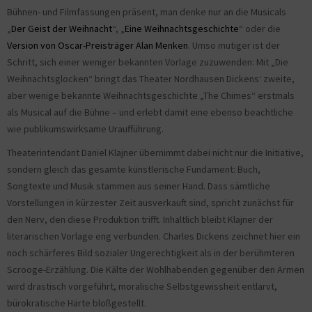
Bühnen- und Filmfassungen präsent, man denke nur an die Musicals
„
Der Geist der Weihnacht
“, „
Eine Weihnachtsgeschichte
“ oder die
Version von Oscar-Preisträger Alan Menken
. Umso mutiger ist der
Schritt, sich einer weniger bekannten Vorlage zuzuwenden: Mit „Die
Weihnachtsglocken“ bringt das Theater Nordhausen Dickens‘ zweite,
aber wenige bekannte Weihnachtsgeschichte „The Chimes“ erstmals
als Musical auf die Bühne – und erlebt damit eine ebenso beachtliche
wie publikumswirksame Uraufführung.
Theaterintendant Daniel Klajner übernimmt dabei nicht nur die Initiative,
sondern gleich das gesamte künstlerische Fundament: Buch,
Songtexte und Musik stammen aus seiner Hand. Dass sämtliche
Vorstellungen in kürzester Zeit ausverkauft sind, spricht zunächst für
den Nerv, den diese Produktion trifft. Inhaltlich bleibt Klajner der
literarischen Vorlage eng verbunden. Charles Dickens zeichnet hier ein
noch schärferes Bild sozialer Ungerechtigkeit als in der berühmteren
Scrooge-Erzählung. Die Kälte der Wohlhabenden gegenüber den Armen
wird drastisch vorgeführt, moralische Selbstgewissheit entlarvt,
bürokratische Härte bloßgestellt.