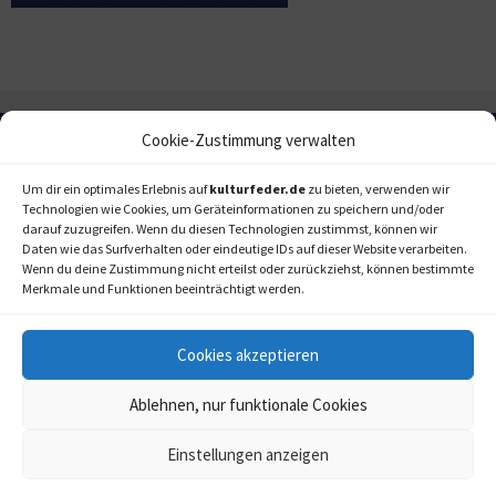
Cookie-Zustimmung verwalten
Um dir ein optimales Erlebnis auf
kulturfeder.de
zu bieten, verwenden wir
Technologien wie Cookies, um Geräteinformationen zu speichern und/oder
darauf zuzugreifen. Wenn du diesen Technologien zustimmst, können wir
Daten wie das Surfverhalten oder eindeutige IDs auf dieser Website verarbeiten.
Wenn du deine Zustimmung nicht erteilst oder zurückziehst, können bestimmte
Merkmale und Funktionen beeinträchtigt werden.
Cookies akzeptieren
Ablehnen, nur funktionale Cookies
Einstellungen anzeigen
kulturfeder.de –
© 2006-2020 LAPPmedien+events
Onlinemagazin für