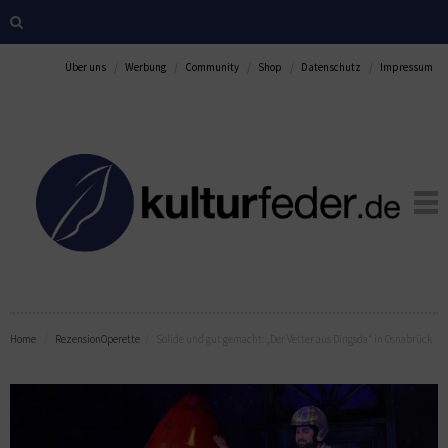
Über uns
Werbung
Community
Shop
Datenschutz
Impressum
Home
Rezension
Operette
Solide und gut gemacht: „Der Vetter aus Dingsda“ in Osnabrück