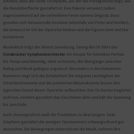
erkennt, dass die runde Tischplatte, auf der die Protagonistin liegt, wie
die Mondoberfläche gestaltet ist. Eine Rakete verweist zudem
augenzwinkernd auf die verheißene Ferne namens Dingsda. Dazu
gesellen sich fantasievolle Kostüme (ebenfalls von Peter und Dentler),
die bewusst im Stil der Operette bleiben und die Figuren bunt und klar
konturieren.
Musikalisch trägt der Abend zuverlässig. Seong-Bin Oh führt das
Osnabrücker Symphonieorchester
mit Gespür für Künnekes Partitur.
Die Tempi sind lebendig, ohne zu hetzen, die Übergänge zwischen
Dialog und Musik gelingen organisch. Besonders in den bekannten
Nummern zeigt sich die Detailarbeit: Die elegante Leichtigkeit der
Streichinstrumente und die pointierten Bläserakzente lassen den
typischen Sound dieser Operette aufleuchten. Das Orchester begleitet
nicht nur, sondern gestaltet das Geschehen aktiv und hält die Spannung
bis zum Ende.
Auch choreografisch weiß die Produktion zu überzeugen. Seân
Stephens gestaltet die wenigen Tanznummern schwungvoll und gut
anzusehen. Die Bewegungen unterstützen die Musik, nehmen ihre