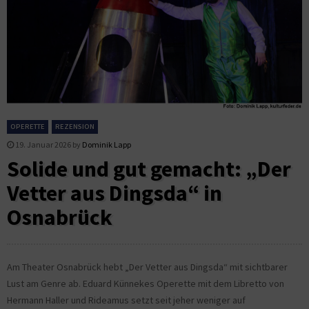
OPERETTE
REZENSION
19. Januar 2026
by
Dominik Lapp
Solide und gut gemacht: „Der
Vetter aus Dingsda“ in
Osnabrück
Am Theater Osnabrück hebt „Der Vetter aus Dingsda“ mit sichtbarer
Lust am Genre ab. Eduard Künnekes Operette mit dem Libretto von
Hermann Haller und Rideamus setzt seit jeher weniger auf