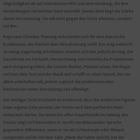
Abgründigkeit als auf melodischen Witz und eine Handlung, die ihre
Verwicklungen mit leichter Hand ausstellt. Genau darin liegt die Stärke
dieser Inszenierung: Sie will nicht gegen das Stück arbeiten, sondern
mit ihm.
Regisseur Christian Thausing entscheidet sich für eine klassische
Erzählweise, die Klarheit über Aktualisierung stellt. Das mag vielleicht
zu wenig wagemutig erscheinen, erweist sich hier jedoch als klug. Die
Geschichte um Fernweh, Verwechslung und romantische Projektionen
wird stringent geführt, die Szenen fließen, Pointen sitzen. Die Regie
vertraut dem Text und der Musik und schafft so einen Abend, der vor
allem unterhalten will, jedoch zugleich die problematischen
Denkweisen seiner Entstehungszeit offenlegt.
Aus heutiger Sicht erscheint es irritierend, dass die weiblichen Figuren
kaum eigene Ziele jenseits der Suche nach dem perfekten Mann
entwickeln dürfen. Die latent bis offen frauenfeindliche Haltung des
Stücks zeigt sich besonders in Josefs herablassender Sprache
gegenüber Wilhelmine, wenn er sie als Schleiereule oder Wimpel
verspottet und ihr mit dem Satz „Wenn die Fahne spricht, hat der