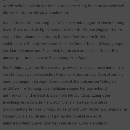
Kotzbrocken – was in der besuchten Vorstellung bei dem vornehmlich
älteren Publikum hörbar gut ankommt.
Nadia Steinhardt überzeugt als Wilhelmine mit eleganter Linienführung,
Daniel Preis setzt als Egon markante Akzente. Florian Wugk gibt dem
August komödiantische Kontur, Dominic Barberi dem Roderich
wohldosierte Selbstgewissheit. Auch die Diener Karl und Hans, gespielt
von Mark Hamman und Silvio Heil, fügen sich präzise ins Gesamtbild ein
und sorgen für so manche Zuspitzungen im Spiel.
Die Aufführung will am Ende weder provozieren noch neu erfinden. Sie
versteht sich als verlässliches Repertoiretheater, das Operettenfans
einen stimmigen, farbigen Abend bietet. Die bekannten Melodien
entfalten ihre Wirkung, das Publikum reagiert entsprechend
aufmerksam und erfreut. Etwas mehr Mut zur Zuspitzung oder
Brechung ließe sich denken, doch vielleicht ist gerade diese
Zurückhaltung Teil des Erfolgs. So zeigt sich „Der Vetter aus Dingsda“ in
Osnabrück als solide und gut gemachte Operette – nicht
außergewöhnlich, aber überzeugend in dem, was sie sein will.