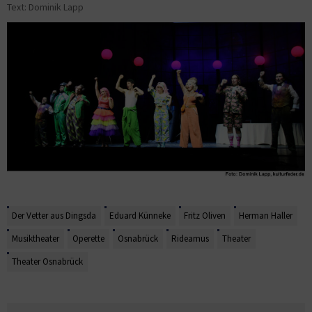
Text: Dominik Lapp
Der Vetter aus Dingsda
Eduard Künneke
Fritz Oliven
Herman Haller
Musiktheater
Operette
Osnabrück
Rideamus
Theater
Theater Osnabrück