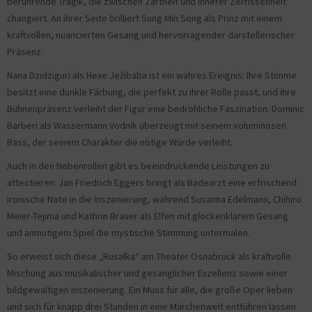
berührende Tragik, die zwischen Zartheit und innerer Zerrissenheit
changiert. An ihrer Seite brilliert Sung Min Song als Prinz mit einem
kraftvollen, nuancierten Gesang und hervorragender darstellerischer
Präsenz.
Nana Dzidziguri als Hexe Ježibaba ist ein wahres Ereignis: Ihre Stimme
besitzt eine dunkle Färbung, die perfekt zu ihrer Rolle passt, und ihre
Bühnenpräsenz verleiht der Figur eine bedrohliche Faszination. Dominic
Barberi als Wassermann Vodnik überzeugt mit seinem voluminösen
Bass, der seinem Charakter die nötige Würde verleiht.
Auch in den Nebenrollen gibt es beeindruckende Leistungen zu
attestieren: Jan Friedrich Eggers bringt als Badearzt eine erfrischend
ironische Note in die Inszenierung, während Susanna Edelmann, Chihiro
Meier-Tejima und Kathrin Brauer als Elfen mit glockenklarem Gesang
und anmutigem Spiel die mystische Stimmung untermalen.
So erweist sich diese „Rusalka“ am Theater Osnabrück als kraftvolle
Mischung aus musikalischer und gesanglicher Exzellenz sowie einer
bildgewaltigen Inszenierung. Ein Muss für alle, die große Oper lieben
und sich für knapp drei Stunden in eine Märchenwelt entführen lassen