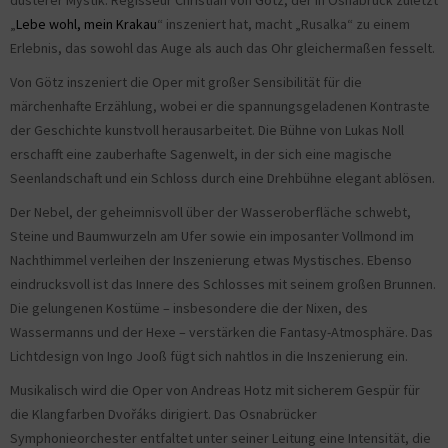
düsterer Mystik. Regisseur Christian von Götz, der in Osnabrück zuletzt
„
Lebe wohl, mein Krakau
“ inszeniert hat, macht „Rusalka“ zu einem
Erlebnis, das sowohl das Auge als auch das Ohr gleichermaßen fesselt.
Von Götz inszeniert die Oper mit großer Sensibilität für die
märchenhafte Erzählung, wobei er die spannungsgeladenen Kontraste
der Geschichte kunstvoll herausarbeitet. Die Bühne von Lukas Noll
erschafft eine zauberhafte Sagenwelt, in der sich eine magische
Seenlandschaft und ein Schloss durch eine Drehbühne elegant ablösen.
Der Nebel, der geheimnisvoll über der Wasseroberfläche schwebt,
Steine und Baumwurzeln am Ufer sowie ein imposanter Vollmond im
Nachthimmel verleihen der Inszenierung etwas Mystisches. Ebenso
eindrucksvoll ist das Innere des Schlosses mit seinem großen Brunnen.
Die gelungenen Kostüme – insbesondere die der Nixen, des
Wassermanns und der Hexe – verstärken die Fantasy-Atmosphäre. Das
Lichtdesign von Ingo Jooß fügt sich nahtlos in die Inszenierung ein.
Musikalisch wird die Oper von Andreas Hotz mit sicherem Gespür für
die Klangfarben Dvořáks dirigiert. Das Osnabrücker
Symphonieorchester entfaltet unter seiner Leitung eine Intensität, die