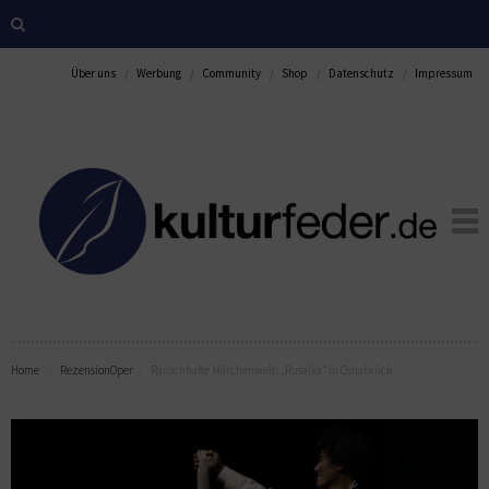
Über uns
Werbung
Community
Shop
Datenschutz
Impressum
Home
Rezension
Oper
Rauschhafte Märchenwelt: „Rusalka“ in Osnabrück