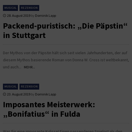
MUSICAL
REZENSION
28. August 2019
by
Dominik Lapp
Packend-puristisch: „Die Päpstin“
in Stuttgart
Der Mythos von der Päpstin hält sich seit vielen Jahrhunderten, der auf
diesem Mythos basierende Roman von Donna W. Cross ist weltbekannt,
und auch...
MEHR...
MUSICAL
REZENSION
23. August 2019
by
Dominik Lapp
Imposantes Meisterwerk:
„Bonifatius“ in Fulda
Was für eine imposante Kulisse! Einen passenderen Spielort als den