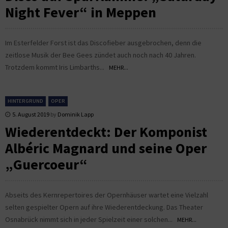
Night Fever“ in Meppen
Im Esterfelder Forst ist das Discofieber ausgebrochen, denn die
zeitlose Musik der Bee Gees zündet auch noch nach 40 Jahren.
Trotzdem kommt Iris Limbarths...
MEHR...
HINTERGRUND
OPER
5. August 2019
by
Dominik Lapp
Wiederentdeckt: Der Komponist
Albéric Magnard und seine Oper
„Guercoeur“
Abseits des Kernrepertoires der Opernhäuser wartet eine Vielzahl
selten gespielter Opern auf ihre Wiederentdeckung. Das Theater
Osnabrück nimmt sich in jeder Spielzeit einer solchen...
MEHR...