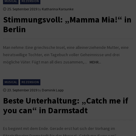
MUSICAL
REZENSION
25. September 2019
by
Katharina Karsunke
Stimmungsvoll: „Mamma Mia!“ in
Berlin
Man nehme: Eine griechische Insel, eine alleinerziehende Mutter, eine
heiratswillige Tochter, ein Tagebuch voller Geheimnisse und drei
mögliche Väter. Fügt man all dies zusammen,...
MEHR...
MUSICAL
REZENSION
23. September 2019
by
Dominik Lapp
Beste Unterhaltung: „Catch me if
you can“ in Darmstadt
Es beginnt mit dem Ende. Gerade erst hat sich der Vorhang im
Staatstheater Darmstadt für das Musical „Catch me if you can“