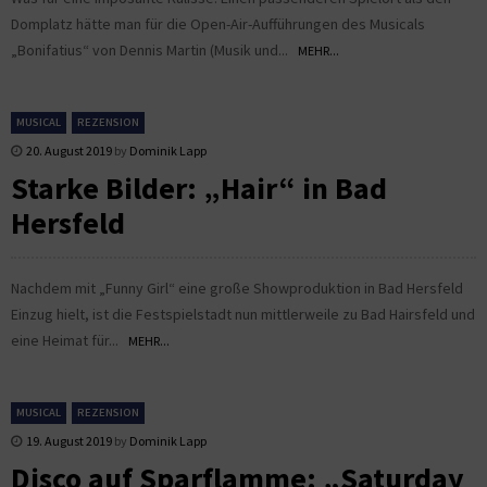
Domplatz hätte man für die Open-Air-Aufführungen des Musicals
„Bonifatius“ von Dennis Martin (Musik und...
MEHR...
MUSICAL
REZENSION
20. August 2019
by
Dominik Lapp
Starke Bilder: „Hair“ in Bad
Hersfeld
Nachdem mit „Funny Girl“ eine große Showproduktion in Bad Hersfeld
Einzug hielt, ist die Festspielstadt nun mittlerweile zu Bad Hairsfeld und
eine Heimat für...
MEHR...
MUSICAL
REZENSION
19. August 2019
by
Dominik Lapp
Disco auf Sparflamme: „Saturday