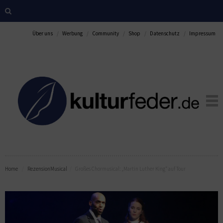
Über uns
Werbung
Community
Shop
Datenschutz
Impressum
Home
Rezension
Musical
Großes Chormusical: „Martin Luther King“ auf Tour