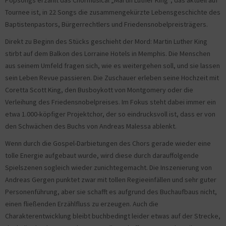
Popsongs erzählt das Chormusical „Martin Luther King“, das aktuell auf
Tournee ist, in 22 Songs die zusammengekürzte Lebensgeschichte des
Baptistenpastors, Bürgerrechtlers und Friedensnobelpreisträgers.
Direkt zu Beginn des Stücks geschieht der Mord: Martin Luther King
stirbt auf dem Balkon des Lorraine Hotels in Memphis. Die Menschen
aus seinem Umfeld fragen sich, wie es weitergehen soll, und sie lassen
sein Leben Revue passieren. Die Zuschauer erleben seine Hochzeit mit
Coretta Scott King, den Busboykott von Montgomery oder die
Verleihung des Friedensnobelpreises. Im Fokus steht dabei immer ein
etwa 1.000-köpfiger Projektchor, der so eindrucksvoll ist, dass er von
den Schwächen des Buchs von Andreas Malessa ablenkt.
Wenn durch die Gospel-Darbietungen des Chors gerade wieder eine
tolle Energie aufgebaut wurde, wird diese durch darauffolgende
Spielszenen sogleich wieder zunichtegemacht. Die Inszenierung von
Andreas Gergen punktet zwar mit tollen Regieeinfällen und sehr guter
Personenführung, aber sie schafft es aufgrund des Buchaufbaus nicht,
einen fließenden Erzählfluss zu erzeugen. Auch die
Charakterentwicklung bleibt buchbedingt leider etwas auf der Strecke,