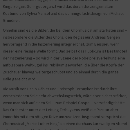
Kings zeigen. Sehr gut ergänzt wird das durch die zeitgemäßen
Kostüme von Sylvia Mansel und das stimmige Lichtdesign von Michael
Grundner.
Ohnehin sind es die Bilder, die bei dem Chormusical am stärksten sind –
insbesondere die Bilder des Chors, den Regisseur Andreas Gergen
hervorragend in die Inszenierung integriert hat, zum Beispiel, wenn
dieser eine riesige Welle formt. Und selbst das Publikum ist Bestandteil
der Inszenierung – so wird in der Szene der Nobelpreisverleihung eine
aufblasbare Weltkugel ins Publikum geworfen, die über die Köpfe der
Zuschauer hinweg weitergeschubst und so einmal durch die ganze
Halle gereicht wird.
Die Musik von Hanjo Gäbler und Christoph Terbuyken ist durch ihre
verschiedenen Stile sehr abwechslungsreich, wäre aber sicher stärker,
wenn man sich auf einen Stil – zum Beispiel Gospel – verständigt hätte.
Das Orchester unter der Leitung Terbuykens weiß die Partitur aber
immerhin mit dem nötigen Drive umzusetzen. Insgesamt verspricht das
Chormusical „Martin Luther King“ so einen durchaus kurzweiligen Abend