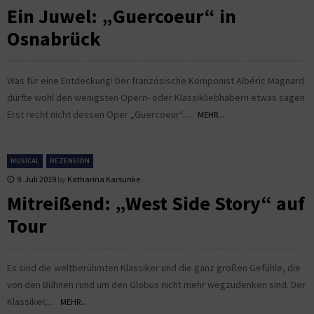
Ein Juwel: „Guercoeur“ in
Osnabrück
Was für eine Entdeckung! Der französische Komponist Albéric Magnard
dürfte wohl den wenigsten Opern- oder Klassikliebhabern etwas sagen.
Erst recht nicht dessen Oper „Guercoeur“....
MEHR...
MUSICAL
REZENSION
9. Juli 2019
by
Katharina Karsunke
Mitreißend: „West Side Story“ auf
Tour
Es sind die weltberühmten Klassiker und die ganz großen Gefühle, die
von den Bühnen rund um den Globus nicht mehr wegzudenken sind. Der
Klassiker,...
MEHR...