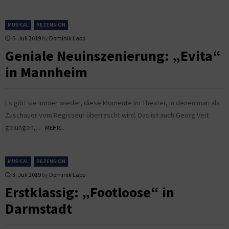
MUSICAL
REZENSION
5. Juli 2019
by
Dominik Lapp
Geniale Neuinszenierung: „Evita“
in Mannheim
Es gibt sie immer wieder, diese Momente im Theater, in denen man als
Zuschauer vom Regisseur überrascht wird. Das ist auch Georg Veit
gelungen,...
MEHR...
MUSICAL
REZENSION
3. Juli 2019
by
Dominik Lapp
Erstklassig: „Footloose“ in
Darmstadt