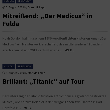
MUSICAL
REZENSION
3. August 2019
by
Dominik Lapp
Mitreißend: „Der Medicus“ in
Fulda
Noah Gordon hat mit seinem 1986 veröffentlichten Historienroman „Der
Medicus“ ein Meisterwerk erschaffen, das mittlerweile in 42 Ländern
erschienen ist und 2013 verfilmt wurde....
MEHR...
MUSICAL
REZENSION
1. August 2019
by
Matilda Falke
Brillant: „Titanic“ auf Tour
Der Untergang der Titanic funktioniert nicht nur als groß orchestriertes
Musical, wie es zum Beispiel in den vergangenen zwei Jahren in Bad
Hersfeld zu...
MEHR...