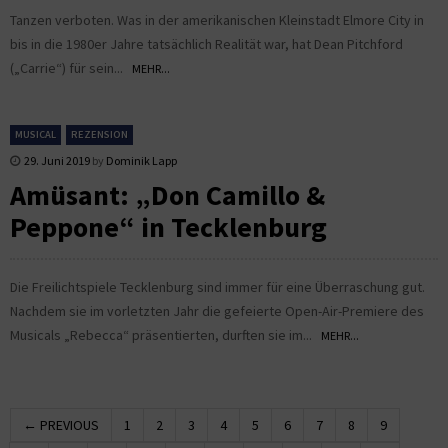
Tanzen verboten. Was in der amerikanischen Kleinstadt Elmore City in
bis in die 1980er Jahre tatsächlich Realität war, hat Dean Pitchford
(„Carrie“) für sein...
MEHR...
MUSICAL
REZENSION
29. Juni 2019
by
Dominik Lapp
Amüsant: „Don Camillo &
Peppone“ in Tecklenburg
Die Freilichtspiele Tecklenburg sind immer für eine Überraschung gut.
Nachdem sie im vorletzten Jahr die gefeierte Open-Air-Premiere des
Musicals „Rebecca“ präsentierten, durften sie im...
MEHR...
← PREVIOUS
1
2
3
4
5
6
7
8
9