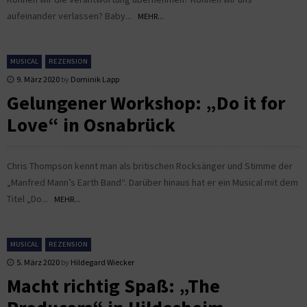
aufeinander verlassen? Baby...
MEHR...
MUSICAL
REZENSION
9. März 2020
by
Dominik Lapp
Gelungener Workshop: „Do it for
Love“ in Osnabrück
Chris Thompson kennt man als britischen Rocksänger und Stimme der
„Manfred Mann’s Earth Band“. Darüber hinaus hat er ein Musical mit dem
Titel „Do...
MEHR...
MUSICAL
REZENSION
5. März 2020
by
Hildegard Wiecker
Macht richtig Spaß: „The