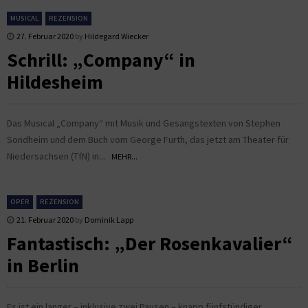
MUSICAL
REZENSION
27. Februar 2020
by
Hildegard Wiecker
Schrill: „Company“ in
Hildesheim
Das Musical „Company“ mit Musik und Gesangstexten von Stephen
Sondheim und dem Buch vom George Furth, das jetzt am Theater für
Niedersachsen (TfN) in...
MEHR...
OPER
REZENSION
21. Februar 2020
by
Dominik Lapp
Fantastisch: „Der Rosenkavalier“
in Berlin
Es ist ein langer – inklusive zwei Pausen – knapp fünfstündiger