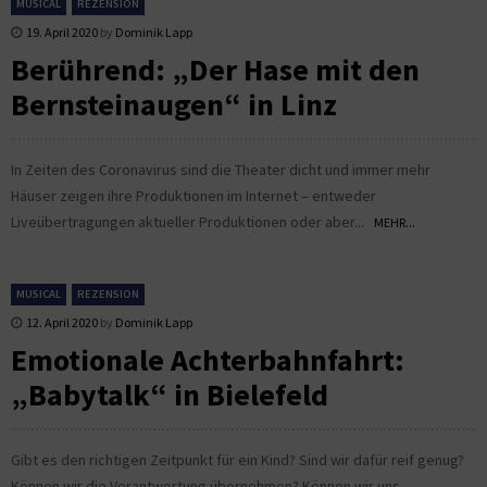
MUSICAL
REZENSION
19. April 2020
by
Dominik Lapp
Berührend: „Der Hase mit den
Bernsteinaugen“ in Linz
In Zeiten des Coronavirus sind die Theater dicht und immer mehr
Häuser zeigen ihre Produktionen im Internet – entweder
Liveübertragungen aktueller Produktionen oder aber...
MEHR...
MUSICAL
REZENSION
12. April 2020
by
Dominik Lapp
Emotionale Achterbahnfahrt:
„Babytalk“ in Bielefeld
Gibt es den richtigen Zeitpunkt für ein Kind? Sind wir dafür reif genug?
Können wir die Verantwortung übernehmen? Können wir uns