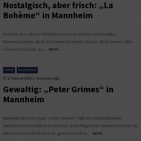
Nostalgisch, aber frisch: „La
Bohème“ in Mannheim
Im Paris des Jahres 1830 liebt ein armer Dichter eine kranke
Blumenstickerin, doch ihre Liebe hat keine Chance. Noch immer zählt
Giacomo Puccinis „La...
MEHR...
OPER
REZENSION
5. Februar 2020
by
Dominik Lapp
Gewaltig: „Peter Grimes“ in
Mannheim
Benjamin Brittens Oper „Peter Grimes“ fällt am Nationaltheater
Mannheim buchstäblich ins Wasser. Denn Regisseur Markus Dietz hat für
das bedrückende Drama die gesamte Bühne...
MEHR...