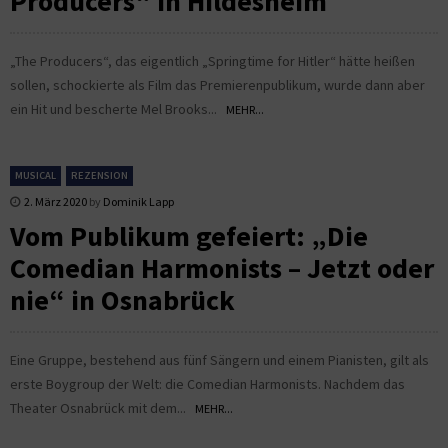
Producers“ in Hildesheim
„The Producers“, das eigentlich „Springtime for Hitler“ hätte heißen
sollen, schockierte als Film das Premierenpublikum, wurde dann aber
ein Hit und bescherte Mel Brooks...
MEHR...
MUSICAL
REZENSION
2. März 2020
by
Dominik Lapp
Vom Publikum gefeiert: „Die
Comedian Harmonists – Jetzt oder
nie“ in Osnabrück
Eine Gruppe, bestehend aus fünf Sängern und einem Pianisten, gilt als
erste Boygroup der Welt: die Comedian Harmonists. Nachdem das
Theater Osnabrück mit dem...
MEHR...