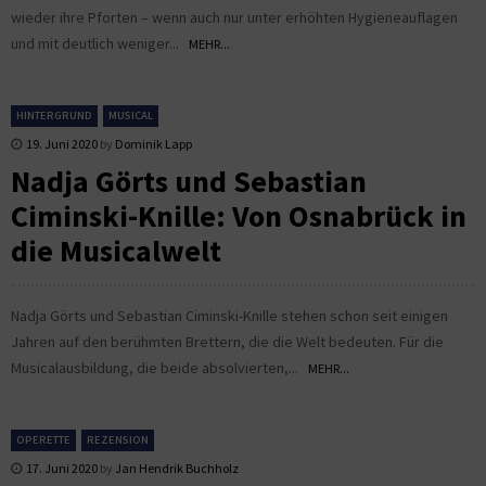
wieder ihre Pforten – wenn auch nur unter erhöhten Hygieneauflagen
und mit deutlich weniger...
MEHR...
HINTERGRUND
MUSICAL
19. Juni 2020
by
Dominik Lapp
Nadja Görts und Sebastian
Ciminski-Knille: Von Osnabrück in
die Musicalwelt
Nadja Görts und Sebastian Ciminski-Knille stehen schon seit einigen
Jahren auf den berühmten Brettern, die die Welt bedeuten. Für die
Musicalausbildung, die beide absolvierten,...
MEHR...
OPERETTE
REZENSION
17. Juni 2020
by
Jan Hendrik Buchholz