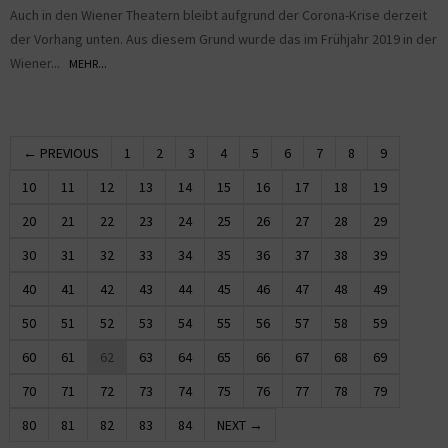
Auch in den Wiener Theatern bleibt aufgrund der Corona-Krise derzeit
der Vorhang unten. Aus diesem Grund wurde das im Frühjahr 2019 in der
Wiener...
MEHR...
← PREVIOUS
1
2
3
4
5
6
7
8
9
10
11
12
13
14
15
16
17
18
19
20
21
22
23
24
25
26
27
28
29
30
31
32
33
34
35
36
37
38
39
40
41
42
43
44
45
46
47
48
49
50
51
52
53
54
55
56
57
58
59
60
61
62
63
64
65
66
67
68
69
70
71
72
73
74
75
76
77
78
79
80
81
82
83
84
NEXT →