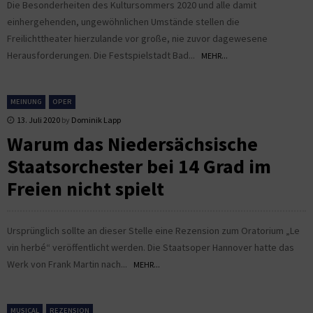
Die Besonderheiten des Kultursommers 2020 und alle damit
einhergehenden, ungewöhnlichen Umstände stellen die
Freilichttheater hierzulande vor große, nie zuvor dagewesene
Herausforderungen. Die Festspielstadt Bad...
MEHR...
MEINUNG
OPER
13. Juli 2020
by
Dominik Lapp
Warum das Niedersächsische
Staatsorchester bei 14 Grad im
Freien nicht spielt
Ursprünglich sollte an dieser Stelle eine Rezension zum Oratorium „Le
vin herbé“ veröffentlicht werden. Die Staatsoper Hannover hatte das
Werk von Frank Martin nach...
MEHR...
MUSICAL
REZENSION