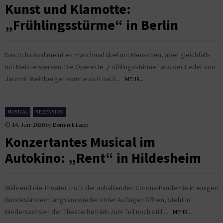
Kunst und Klamotte:
„Frühlingsstürme“ in Berlin
Das Schicksal meint es manchmal übel mit Menschen, aber gleichfalls
mit Meisterwerken: Die Operette „Frühlingsstürme“ aus der Feder von
Jaromir Weinberger konnte sich nach...
MEHR...
MUSICAL
REZENSION
14. Juni 2020
by
Dominik Lapp
Konzertantes Musical im
Autokino: „Rent“ in Hildesheim
Während die Theater trotz der anhaltenden Corona-Pandemie in einigen
Bundesländern langsam wieder unter Auflagen öffnen, steht in
Niedersachsen der Theaterbetrieb zum Teil noch still....
MEHR...