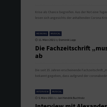
Krise als Chance begreifen. Aus der Not eine Tuge
lesen sich angesichts der anhaltenden Corona-Kri
MEINUNG
MUSICAL
11. März 2021
by
Dominik Lapp
Die Fachzeitschrift „musi
ab
Die seit 35 Jahren erscheinende Fachzeitschrift „
bekannt gegeben, dass aufgrund der coronabedin
INTERVIEW
MUSICAL
5. März 2021
by
Jan Hendrik Buchholz
Interview mit Alexander