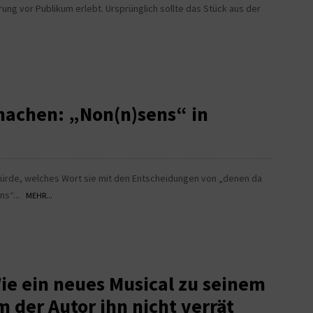
rung vor Publikum erlebt. Ursprünglich sollte das Stück aus der
machen: „Non(n)sens“ in
rde, welches Wort sie mit den Entscheidungen von „denen da
ns“...
MEHR...
Wie ein neues Musical zu seinem
der Autor ihn nicht verrät