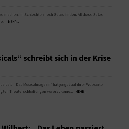
nd machen. Im Schlechten noch Gutes finden. All diese Sätze
se...
MEHR...
cals“ schreibt sich in der Krise
musicals – Das Musicalmagazin“ hat jüngst auf ihrer Webseite
gten Theaterschließungen vorerst keine...
MEHR...
 Wilbert: „Das Leben passiert,