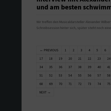
und am besten schwimm
Wir treffen den Musicaldarsteller Alexander Wilber
Schreibsession hinter sich, später steht noch ein
← PREVIOUS
1
2
3
4
5
6
17
18
19
20
21
22
23
24
34
35
36
37
38
39
40
41
51
52
53
54
55
56
57
58
68
69
70
71
72
73
74
75
NEXT →