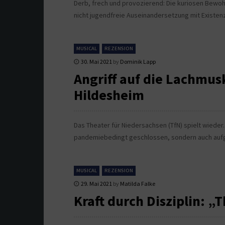
Derb, frech und provozierend: Die kuriosen Bewohn
nicht jugendfreie Auseinandersetzung mit Existe
MUSICAL
REZENSION
30. Mai 2021
by
Dominik Lapp
Angriff auf die Lachmus
Hildesheim
Das Theater für Niedersachsen (TfN) spielt wieder.
pandemiebedingt geschlossen, sondern auch auf
MUSICAL
REZENSION
29. Mai 2021
by
Matilda Falke
Kraft durch Disziplin: „