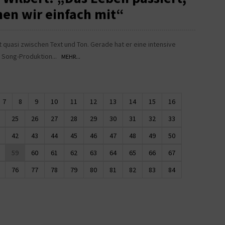
en wir einfach mit“
t quasi zwischen Text und Ton. Gerade hat er eine intensive
e Song-Produktion...
MEHR...
7
8
9
10
11
12
13
14
15
16
25
26
27
28
29
30
31
32
33
42
43
44
45
46
47
48
49
50
59
60
61
62
63
64
65
66
67
76
77
78
79
80
81
82
83
84