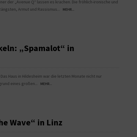
er der „Avenue Q“ lassen es krachen. Die fröhlich-ironische und
nzängsten, Armut und Rassismus...
MEHR...
keln: „Spamalot“ in
 Das Haus in Hildesheim war die letzten Monate nicht nur
grund eines großen...
MEHR...
The Wave“ in Linz