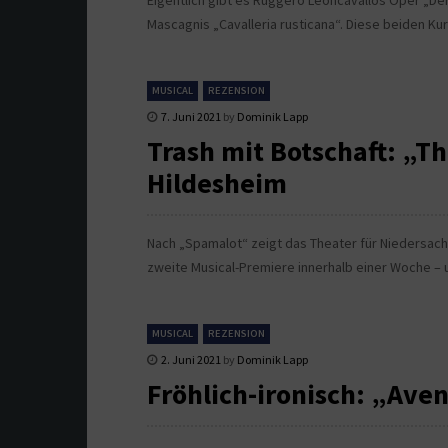
Eigentlich gibt es Ruggero Leoncavallos Oper „Der 
Mascagnis „Cavalleria rusticana“. Diese beiden Ku
MUSICAL
REZENSION
7. Juni 2021
by
Dominik Lapp
Trash mit Botschaft: „T
Hildesheim
Nach „Spamalot“ zeigt das Theater für Niedersachs
zweite Musical-Premiere innerhalb einer Woche – 
MUSICAL
REZENSION
2. Juni 2021
by
Dominik Lapp
Fröhlich-ironisch: „Ave