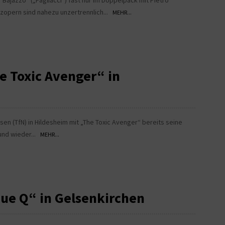
Bajazzo“ („Pagliacci“) fast nur im Doppelpack mit Pietro
rzopern sind nahezu unzertrennlich...
MEHR...
he Toxic Avenger“ in
en (TfN) in Hildesheim mit „The Toxic Avenger“ bereits seine
und wieder...
MEHR...
nue Q“ in Gelsenkirchen