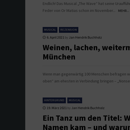
Endlich! Das Musical „The Wave“ hat seine Urauffüh
Feder von Or Matias schon im November...
MEHR...
MUSICAL
REZENSION
6. April 2021
by
Jan Hendrik Buchholz
Weinen, lachen, weiter
München
Wenn man gegenwärtig 100 Menschen befragen wü
oben“ am ehesten in Verbindung bringen – „Nonse
HINTERGRUND
MUSICAL
19. März 2021
by
Jan Hendrik Buchholz
Ein Tanz um den Titel: 
Namen kam – und warum 