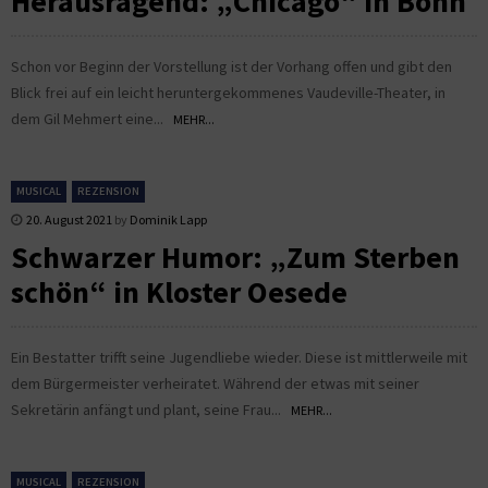
Herausragend: „Chicago“ in Bonn
Schon vor Beginn der Vorstellung ist der Vorhang offen und gibt den
Blick frei auf ein leicht heruntergekommenes Vaudeville-Theater, in
dem Gil Mehmert eine...
MEHR...
MUSICAL
REZENSION
20. August 2021
by
Dominik Lapp
Schwarzer Humor: „Zum Sterben
schön“ in Kloster Oesede
Ein Bestatter trifft seine Jugendliebe wieder. Diese ist mittlerweile mit
dem Bürgermeister verheiratet. Während der etwas mit seiner
Sekretärin anfängt und plant, seine Frau...
MEHR...
MUSICAL
REZENSION