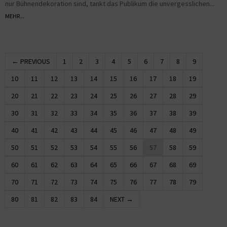
nur Bühnendekoration sind, tankt das Publikum die unvergesslichen...
MEHR...
← PREVIOUS
1
2
3
4
5
6
7
8
9
10
11
12
13
14
15
16
17
18
19
20
21
22
23
24
25
26
27
28
29
30
31
32
33
34
35
36
37
38
39
40
41
42
43
44
45
46
47
48
49
50
51
52
53
54
55
56
57
58
59
60
61
62
63
64
65
66
67
68
69
70
71
72
73
74
75
76
77
78
79
80
81
82
83
84
NEXT →