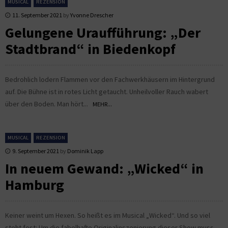
MUSICAL
REZENSION
11. September 2021
by
Yvonne Drescher
Gelungene Uraufführung: „Der
Stadtbrand“ in Biedenkopf
Bedrohlich lodern Flammen vor den Fachwerkhäusern im Hintergrund
auf. Die Bühne ist in rotes Licht getaucht. Unheilvoller Rauch wabert
über den Boden. Man hört...
MEHR...
MUSICAL
REZENSION
9. September 2021
by
Dominik Lapp
In neuem Gewand: „Wicked“ in
Hamburg
Keiner weint um Hexen. So heißt es im Musical „Wicked“. Und so viel
steht fest: Um die fabelhafte Originalinszenierung dieser Show muss