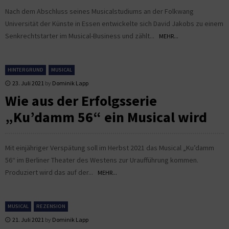
Nach dem Abschluss seines Musicalstudiums an der Folkwang
Universität der Künste in Essen entwickelte sich David Jakobs zu einem
Senkrechtstarter im Musical-Business und zählt...
MEHR...
HINTERGRUND
MUSICAL
23. Juli 2021
by
Dominik Lapp
Wie aus der Erfolgsserie
„Ku’damm 56“ ein Musical wird
Mit einjähriger Verspätung soll im Herbst 2021 das Musical „Ku’damm
56“ im Berliner Theater des Westens zur Uraufführung kommen.
Produziert wird das auf der...
MEHR...
MUSICAL
REZENSION
21. Juli 2021
by
Dominik Lapp