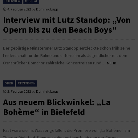
INTERVIEW
MUSICAL
4. Februar 2022
by
Dominik Lapp
Interview mit Lutz Standop: „Von
Opern bis zu den Beach Boys“
Der gebürtige Münsteraner Lutz Standop entdeckte schon früh seine
Leidenschaft für die Bühne und unternahm als Jugendlicher mit dem
Osnabrücker Domchor zahlreiche Konzertreisen rund...
MEHR...
OPER
REZENSION
2. Februar 2022
by
Dominik Lapp
Aus neuem Blickwinkel: „La
Bohème“ in Bielefeld
Fast wäre sie ins Wasser gefallen, die Premiere von „La Bohème“ am
Theater Bielefeld. Denn auch dieses Haus blieb von der Corona-