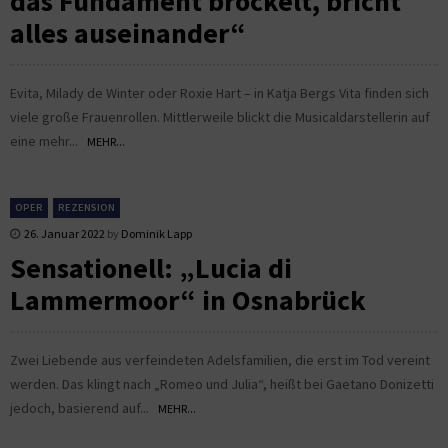
das Fundament bröckelt, bricht
alles auseinander“
Evita, Milady de Winter oder Roxie Hart – in Katja Bergs Vita finden sich
viele große Frauenrollen. Mittlerweile blickt die Musicaldarstellerin auf
eine mehr...
MEHR...
OPER
REZENSION
26. Januar 2022
by
Dominik Lapp
Sensationell: „Lucia di
Lammermoor“ in Osnabrück
Zwei Liebende aus verfeindeten Adelsfamilien, die erst im Tod vereint
werden. Das klingt nach „Romeo und Julia“, heißt bei Gaetano Donizetti
jedoch, basierend auf...
MEHR...