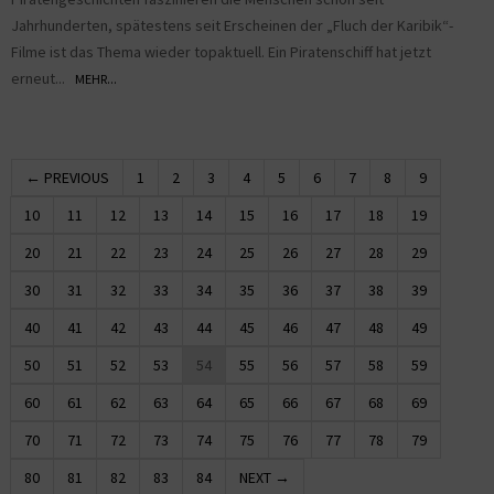
Jahrhunderten, spätestens seit Erscheinen der „Fluch der Karibik“-
Filme ist das Thema wieder topaktuell. Ein Piratenschiff hat jetzt
erneut...
MEHR...
← PREVIOUS
1
2
3
4
5
6
7
8
9
10
11
12
13
14
15
16
17
18
19
20
21
22
23
24
25
26
27
28
29
30
31
32
33
34
35
36
37
38
39
40
41
42
43
44
45
46
47
48
49
50
51
52
53
54
55
56
57
58
59
60
61
62
63
64
65
66
67
68
69
70
71
72
73
74
75
76
77
78
79
80
81
82
83
84
NEXT →