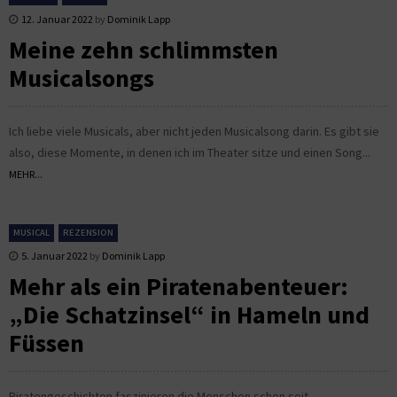
12. Januar 2022
by
Dominik Lapp
Meine zehn schlimmsten
Musicalsongs
Ich liebe viele Musicals, aber nicht jeden Musicalsong darin. Es gibt sie
also, diese Momente, in denen ich im Theater sitze und einen Song...
MEHR...
MUSICAL
REZENSION
5. Januar 2022
by
Dominik Lapp
Mehr als ein Piratenabenteuer:
„Die Schatzinsel“ in Hameln und
Füssen
Piratengeschichten faszinieren die Menschen schon seit